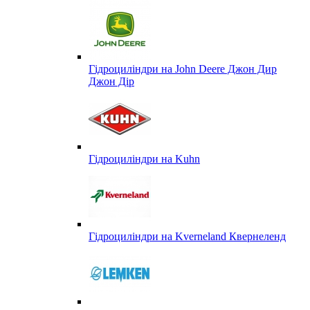
Гідроциліндри на John Deere Джон Дир
Джон Дір
Гідроциліндри на Kuhn
Гідроциліндри на Kverneland Квернеленд