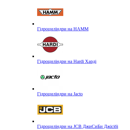
Гідроциліндри на HAMM
Гідроциліндри на Hardi Харді
Гідроциліндри на Jacto
Гідроциліндри на JCB ДжиСиБи Джісібі