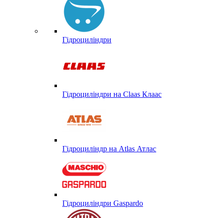
Гідроциліндри
Гідроциліндри на Claas Клаас
Гідроциліндр на Atlas Атлас
Гідроциліндри Gaspardo