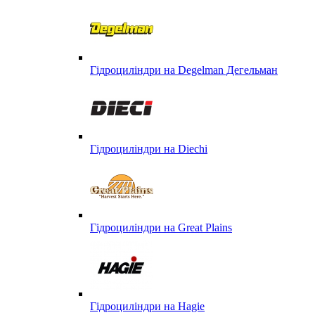
Гідроциліндри на Degelman Дегельман
Гідроциліндри на Diechi
Гідроциліндри на Great Plains
Гідроциліндри на Hagie