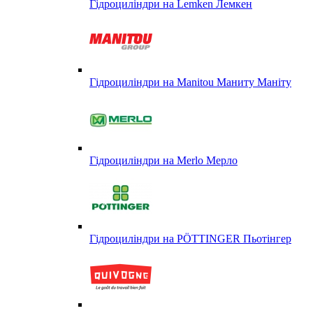
Гідроциліндри на Lemken Лемкен
Гідроциліндри на Manitou Маниту Маніту
Гідроциліндри на Merlo Мерло
Гідроциліндри на PÖTTINGER Пьотінгер