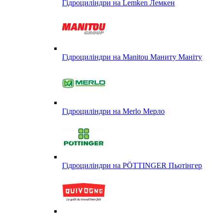
Гідроциліндри на Lemken Лемкен
Гідроциліндри на Manitou Маниту Маніту
Гідроциліндри на Merlo Мерло
Гідроциліндри на PÖTTINGER Пьотінгер