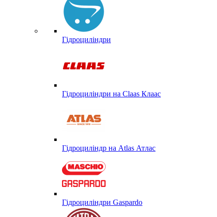
Гідроциліндри
Гідроциліндри на Claas Клаас
Гідроциліндр на Atlas Атлас
Гідроциліндри Gaspardo