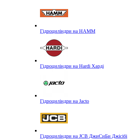
Гідроциліндри на HAMM
Гідроциліндри на Hardi Харді
Гідроциліндри на Jacto
Гідроциліндри на JCB ДжиСиБи Джісібі