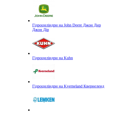
Гідроциліндри на John Deere Джон Дир
Джон Дір
Гідроциліндри на Kuhn
Гідроциліндри на Kverneland Квернеленд