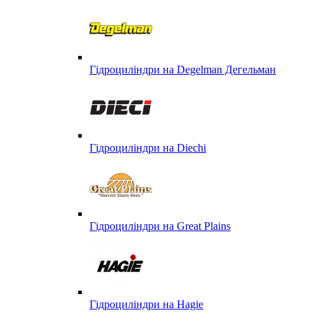
Гідроциліндри на Degelman Дегельман
Гідроциліндри на Diechi
Гідроциліндри на Great Plains
Гідроциліндри на Hagie