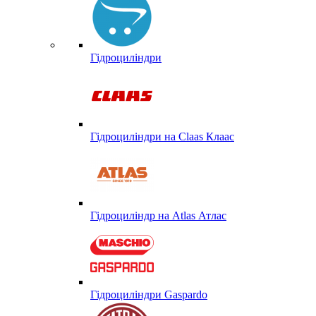
Гідроциліндри
Гідроциліндри на Claas Клаас
Гідроциліндр на Atlas Атлас
Гідроциліндри Gaspardo