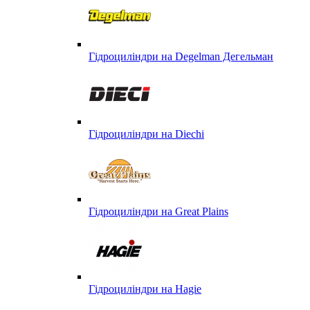
Гідроциліндри на Degelman Дегельман
Гідроциліндри на Diechi
Гідроциліндри на Great Plains
Гідроциліндри на Hagie