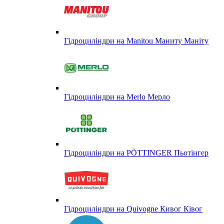
Гідроциліндри на Manitou Маниту Маніту
Гідроциліндри на Merlo Мерло
Гідроциліндри на PÖTTINGER Пьотінгер
Гідроциліндри на Quivogne Кивог Ківог