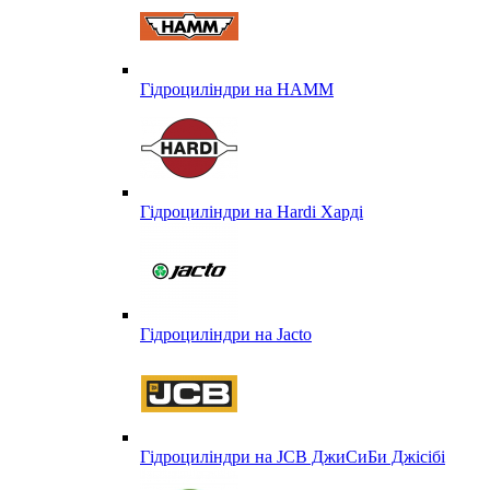
Гідроциліндри на HAMM
Гідроциліндри на Hardi Харді
Гідроциліндри на Jacto
Гідроциліндри на JCB ДжиСиБи Джісібі