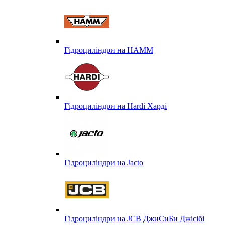
Гідроциліндри на HAMM
Гідроциліндри на Hardi Харді
Гідроциліндри на Jacto
Гідроциліндри на JCB ДжиСиБи Джісібі