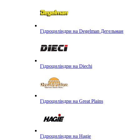
Гідроциліндри на Degelman Дегельман
Гідроциліндри на Diechi
Гідроциліндри на Great Plains
Гідроциліндри на Hagie