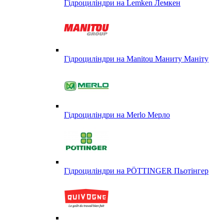
Гідроциліндри на Lemken Лемкен
Гідроциліндри на Manitou Маниту Маніту
Гідроциліндри на Merlo Мерло
Гідроциліндри на PÖTTINGER Пьотінгер