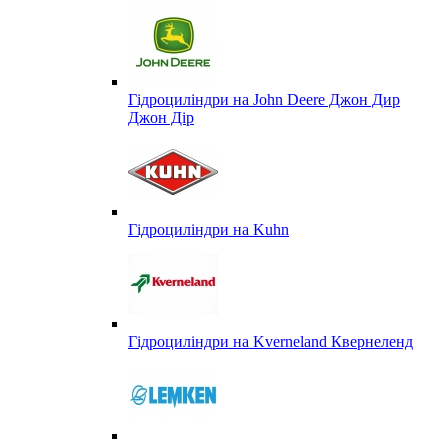
Гідроциліндри на John Deere Джон Дир
Джон Дір
Гідроциліндри на Kuhn
Гідроциліндри на Kverneland Квернеленд