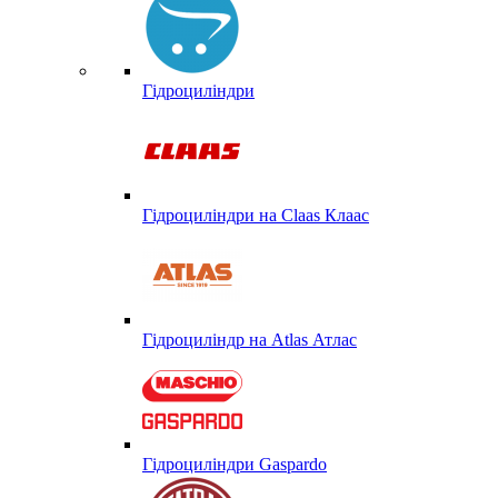
Гідроциліндри
Гідроциліндри на Claas Клаас
Гідроциліндр на Atlas Атлас
Гідроциліндри Gaspardo