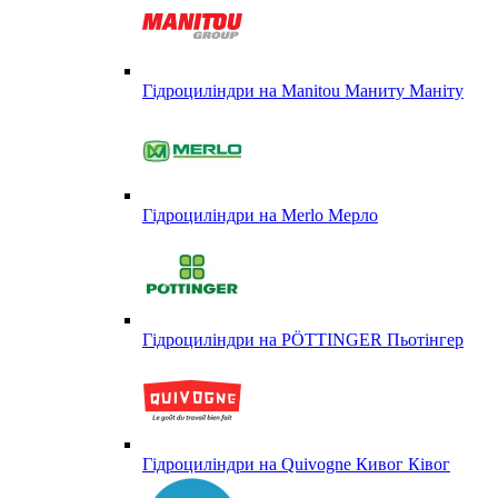
Гідроциліндри на Manitou Маниту Маніту
Гідроциліндри на Merlo Мерло
Гідроциліндри на PÖTTINGER Пьотінгер
Гідроциліндри на Quivogne Кивог Ківог