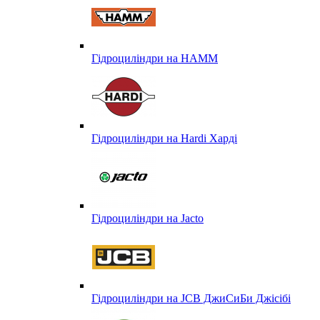
Гідроциліндри на HAMM
Гідроциліндри на Hardi Харді
Гідроциліндри на Jacto
Гідроциліндри на JCB ДжиСиБи Джісібі