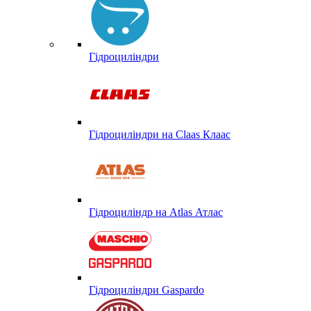
Гідроциліндри
Гідроциліндри на Claas Клаас
Гідроциліндр на Atlas Атлас
Гідроциліндри Gaspardo