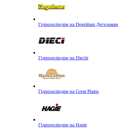
Гідроциліндри на Degelman Дегельман
Гідроциліндри на Diechi
Гідроциліндри на Great Plains
Гідроциліндри на Hagie