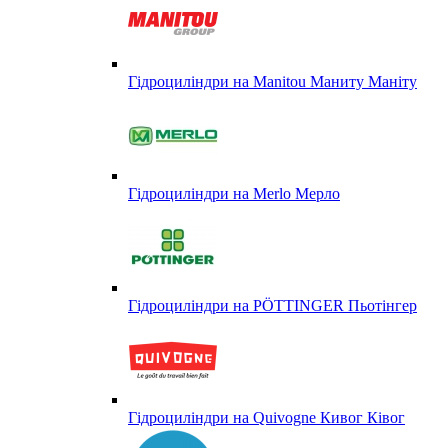
Гідроциліндри на Manitou Маниту Маніту
Гідроциліндри на Merlo Мерло
Гідроциліндри на PÖTTINGER Пьотінгер
Гідроциліндри на Quivogne Кивог Ківог