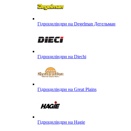
Гідроциліндри на Degelman Дегельман
Гідроциліндри на Diechi
Гідроциліндри на Great Plains
Гідроциліндри на Hagie