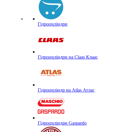
Гідроциліндри
Гідроциліндри на Claas Клаас
Гідроциліндр на Atlas Атлас
Гідроциліндри Gaspardo