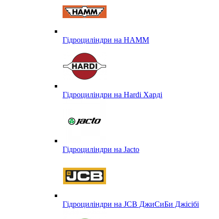
Гідроциліндри на HAMM
Гідроциліндри на Hardi Харді
Гідроциліндри на Jacto
Гідроциліндри на JCB ДжиСиБи Джісібі