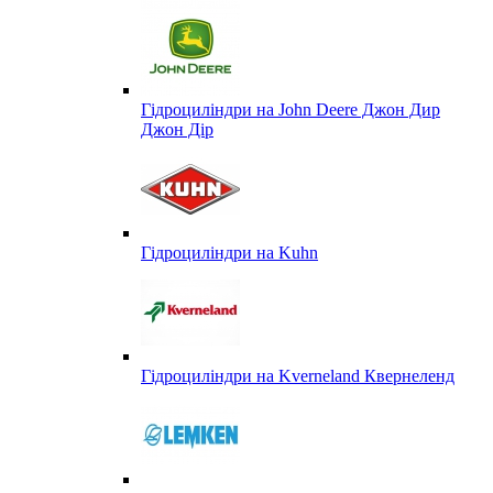
Гідроциліндри на John Deere Джон Дир
Джон Дір
Гідроциліндри на Kuhn
Гідроциліндри на Kverneland Квернеленд