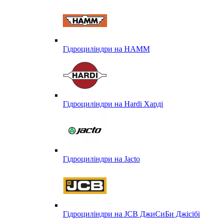
Гідроциліндри на HAMM
Гідроциліндри на Hardi Харді
Гідроциліндри на Jacto
Гідроциліндри на JCB ДжиСиБи Джісібі