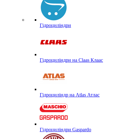
Гідроциліндри
Гідроциліндри на Claas Клаас
Гідроциліндр на Atlas Атлас
Гідроциліндри Gaspardo