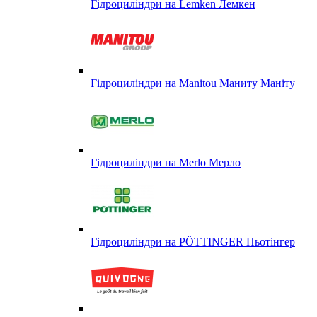
Гідроциліндри на Lemken Лемкен
Гідроциліндри на Manitou Маниту Маніту
Гідроциліндри на Merlo Мерло
Гідроциліндри на PÖTTINGER Пьотінгер