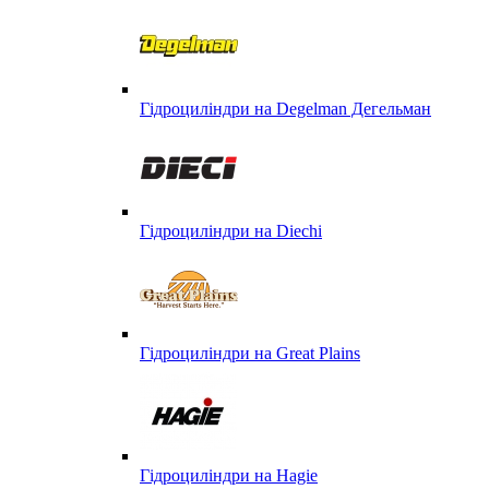
Гідроциліндри на Degelman Дегельман
Гідроциліндри на Diechi
Гідроциліндри на Great Plains
Гідроциліндри на Hagie