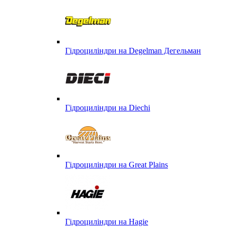
Гідроциліндри на Degelman Дегельман
Гідроциліндри на Diechi
Гідроциліндри на Great Plains
Гідроциліндри на Hagie