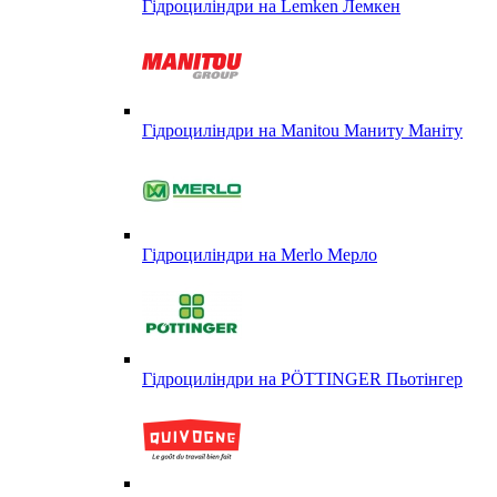
Гідроциліндри на Lemken Лемкен
Гідроциліндри на Manitou Маниту Маніту
Гідроциліндри на Merlo Мерло
Гідроциліндри на PÖTTINGER Пьотінгер