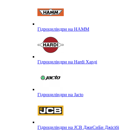
Гідроциліндри на HAMM
Гідроциліндри на Hardi Харді
Гідроциліндри на Jacto
Гідроциліндри на JCB ДжиСиБи Джісібі