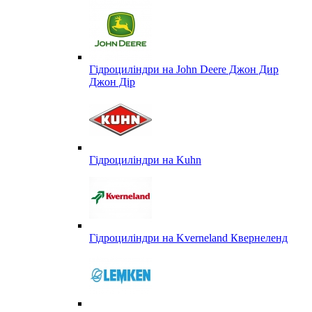
Гідроциліндри на John Deere Джон Дир
Джон Дір
Гідроциліндри на Kuhn
Гідроциліндри на Kverneland Квернеленд