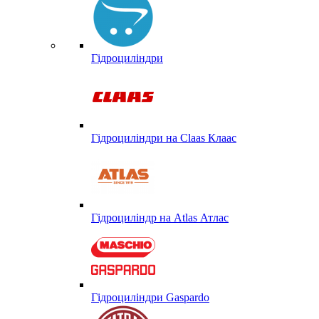
Гідроциліндри
Гідроциліндри на Claas Клаас
Гідроциліндр на Atlas Атлас
Гідроциліндри Gaspardo