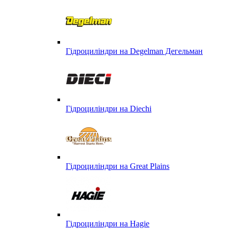
Гідроциліндри на Degelman Дегельман
Гідроциліндри на Diechi
Гідроциліндри на Great Plains
Гідроциліндри на Hagie