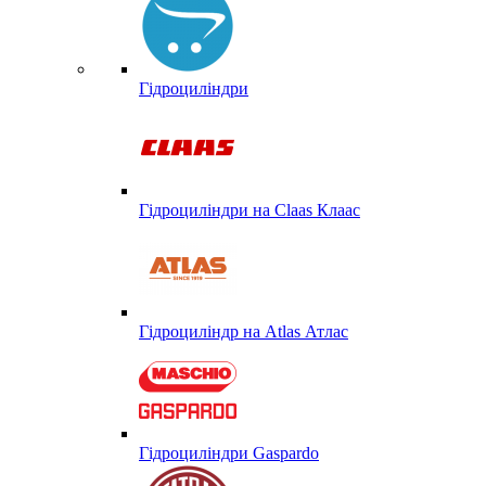
Гідроциліндри
Гідроциліндри на Claas Клаас
Гідроциліндр на Atlas Атлас
Гідроциліндри Gaspardo