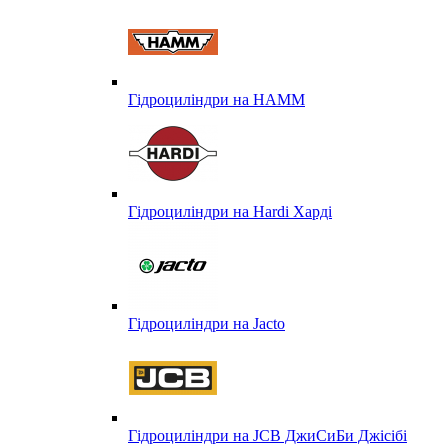
Гідроциліндри на HAMM
Гідроциліндри на Hardi Харді
Гідроциліндри на Jacto
Гідроциліндри на JCB ДжиСиБи Джісібі