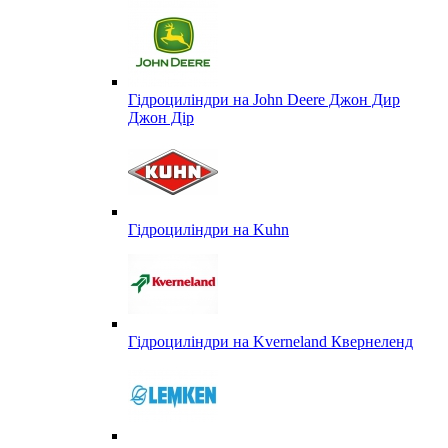
Гідроциліндри на John Deere Джон Дир
Джон Дір
Гідроциліндри на Kuhn
Гідроциліндри на Kverneland Квернеленд