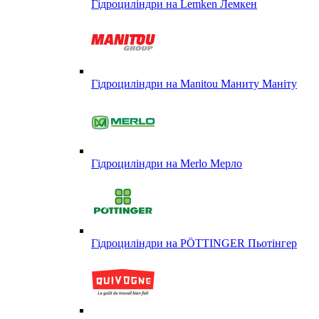
Гідроциліндри на Lemken Лемкен
Гідроциліндри на Manitou Маниту Маніту
Гідроциліндри на Merlo Мерло
Гідроциліндри на PÖTTINGER Пьотінгер