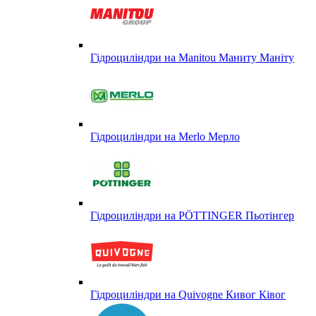
Гідроциліндри на Manitou Маниту Маніту
Гідроциліндри на Merlo Мерло
Гідроциліндри на PÖTTINGER Пьотінгер
Гідроциліндри на Quivogne Кивог Ківог