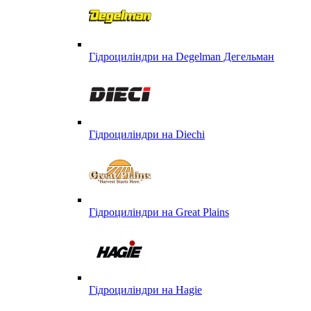
Гідроциліндри на Degelman Дегельман
Гідроциліндри на Diechi
Гідроциліндри на Great Plains
Гідроциліндри на Hagie