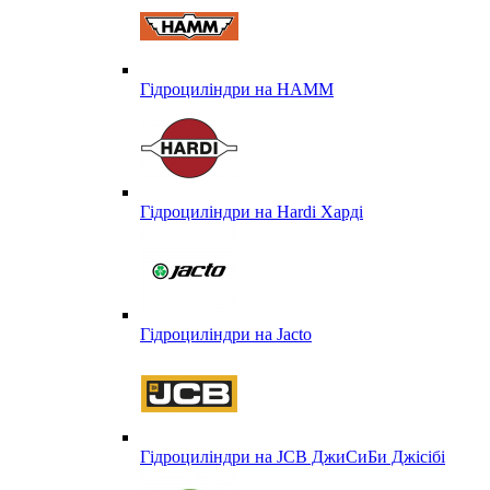
Гідроциліндри на HAMM
Гідроциліндри на Hardi Харді
Гідроциліндри на Jacto
Гідроциліндри на JCB ДжиСиБи Джісібі