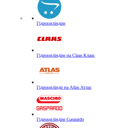
Гідроциліндри
Гідроциліндри на Claas Клаас
Гідроциліндр на Atlas Атлас
Гідроциліндри Gaspardo