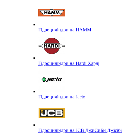
Гідроциліндри на HAMM
Гідроциліндри на Hardi Харді
Гідроциліндри на Jacto
Гідроциліндри на JCB ДжиСиБи Джісібі