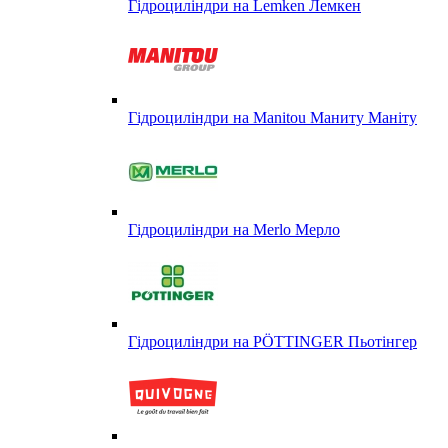
Гідроциліндри на Lemken Лемкен
Гідроциліндри на Manitou Маниту Маніту
Гідроциліндри на Merlo Мерло
Гідроциліндри на PÖTTINGER Пьотінгер