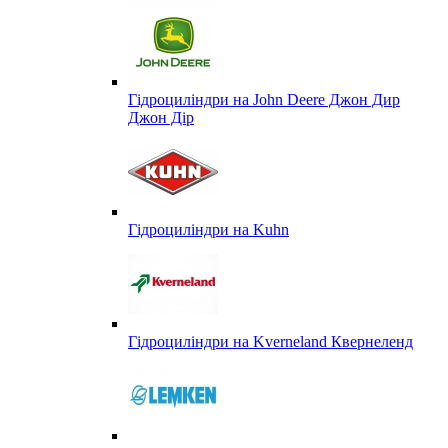
Гідроциліндри на John Deere Джон Дир
Джон Дір
Гідроциліндри на Kuhn
Гідроциліндри на Kverneland Квернеленд