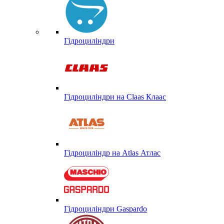
Гідроциліндри
Гідроциліндри на Claas Клаас
Гідроциліндр на Atlas Атлас
Гідроциліндри Gaspardo