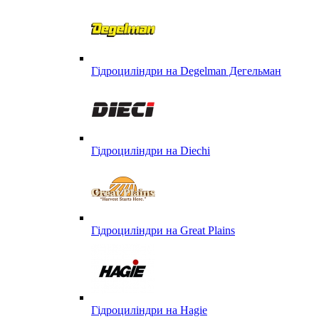
Гідроциліндри на Degelman Дегельман
Гідроциліндри на Diechi
Гідроциліндри на Great Plains
Гідроциліндри на Hagie