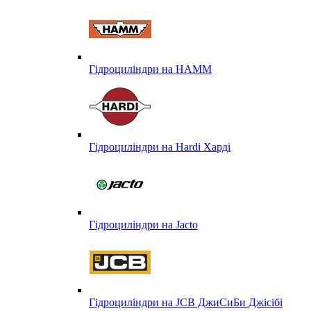
Гідроциліндри на HAMM
Гідроциліндри на Hardi Харді
Гідроциліндри на Jacto
Гідроциліндри на JCB ДжиСиБи Джісібі