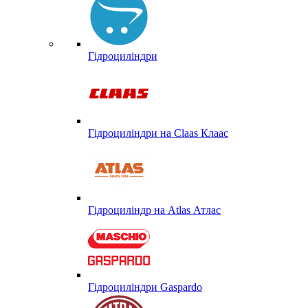
Гідроциліндри
Гідроциліндри на Claas Клаас
Гідроциліндр на Atlas Атлас
Гідроциліндри Gaspardo