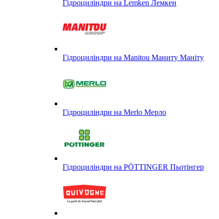
Гідроциліндри на Lemken Лемкен
Гідроциліндри на Manitou Маниту Маніту
Гідроциліндри на Merlo Мерло
Гідроциліндри на PÖTTINGER Пьотінгер