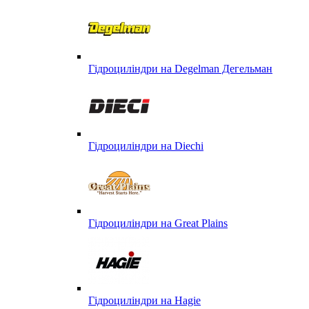
Гідроциліндри на Degelman Дегельман
Гідроциліндри на Diechi
Гідроциліндри на Great Plains
Гідроциліндри на Hagie