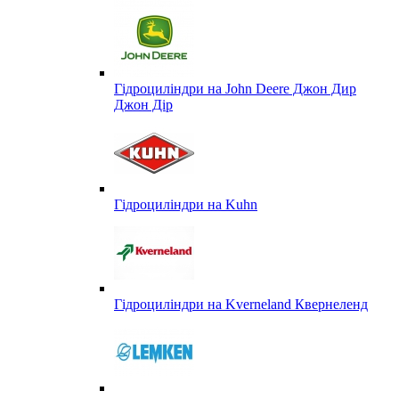
Гідроциліндри на John Deere Джон Дир
Джон Дір
Гідроциліндри на Kuhn
Гідроциліндри на Kverneland Квернеленд