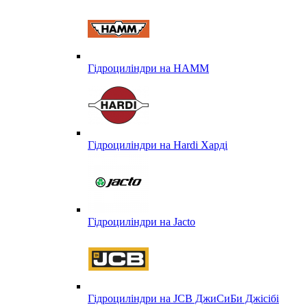
Гідроциліндри на HAMM
Гідроциліндри на Hardi Харді
Гідроциліндри на Jacto
Гідроциліндри на JCB ДжиСиБи Джісібі