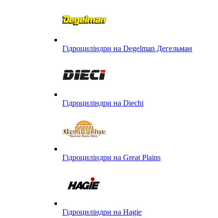
Гідроциліндри на Degelman Дегельман
Гідроциліндри на Diechi
Гідроциліндри на Great Plains
Гідроциліндри на Hagie