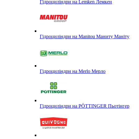
Гідроциліндри на Lemken Лемкен
Гідроциліндри на Manitou Маниту Маніту
Гідроциліндри на Merlo Мерло
Гідроциліндри на PÖTTINGER Пьотінгер