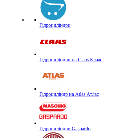
Гідроциліндри
Гідроциліндри на Claas Клаас
Гідроциліндр на Atlas Атлас
Гідроциліндри Gaspardo