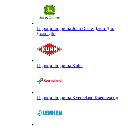
Гідроциліндри на John Deere Джон Дир
Джон Дір
Гідроциліндри на Kuhn
Гідроциліндри на Kverneland Квернеленд