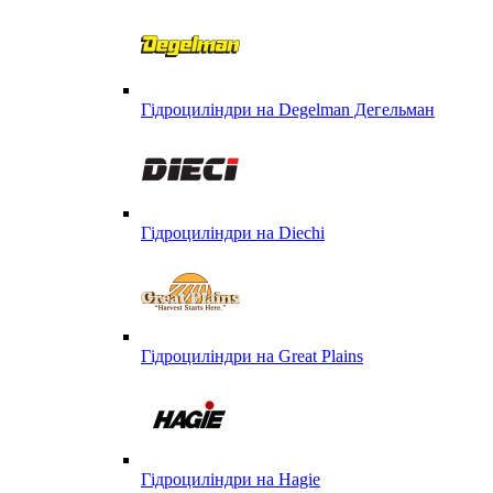
Гідроциліндри на Degelman Дегельман
Гідроциліндри на Diechi
Гідроциліндри на Great Plains
Гідроциліндри на Hagie