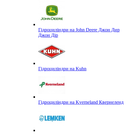
Гідроциліндри на John Deere Джон Дир
Джон Дір
Гідроциліндри на Kuhn
Гідроциліндри на Kverneland Квернеленд