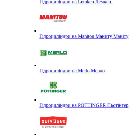
Гідроциліндри на Lemken Лемкен
Гідроциліндри на Manitou Маниту Маніту
Гідроциліндри на Merlo Мерло
Гідроциліндри на PÖTTINGER Пьотінгер