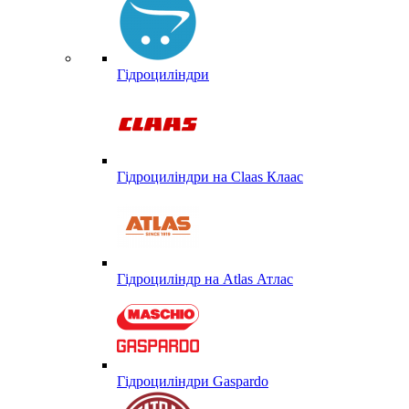
Гідроциліндри
Гідроциліндри на Claas Клаас
Гідроциліндр на Atlas Атлас
Гідроциліндри Gaspardo