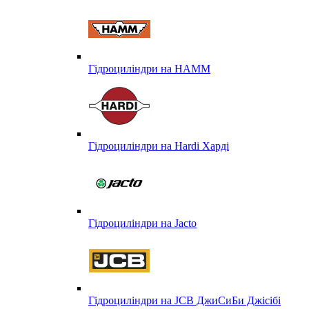
Гідроциліндри на HAMM
Гідроциліндри на Hardi Харді
Гідроциліндри на Jacto
Гідроциліндри на JCB ДжиСиБи Джісібі