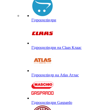
Гідроциліндри
Гідроциліндри на Claas Клаас
Гідроциліндр на Atlas Атлас
Гідроциліндри Gaspardo