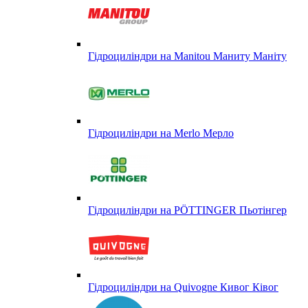
Гідроциліндри на Manitou Маниту Маніту
Гідроциліндри на Merlo Мерло
Гідроциліндри на PÖTTINGER Пьотінгер
Гідроциліндри на Quivogne Кивог Ківог