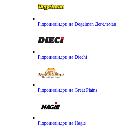
Гідроциліндри на Degelman Дегельман
Гідроциліндри на Diechi
Гідроциліндри на Great Plains
Гідроциліндри на Hagie