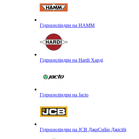
Гідроциліндри на HAMM
Гідроциліндри на Hardi Харді
Гідроциліндри на Jacto
Гідроциліндри на JCB ДжиСиБи Джісібі