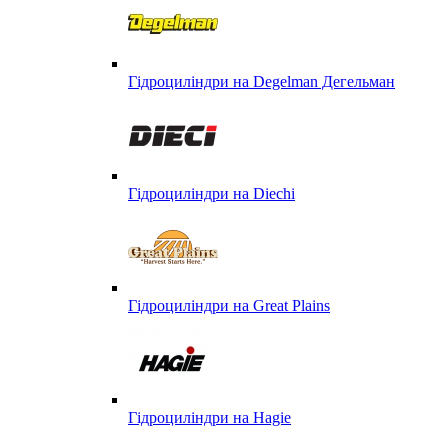
Гідроциліндри на Degelman Дегельман
Гідроциліндри на Diechi
Гідроциліндри на Great Plains
Гідроциліндри на Hagie