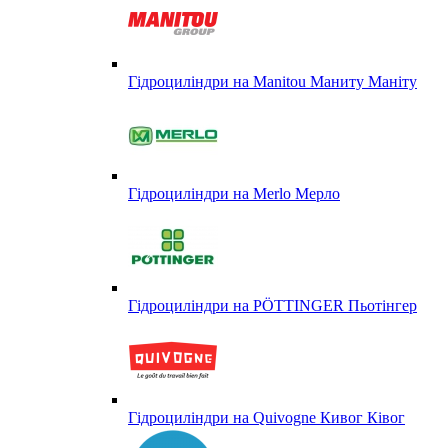
Гідроциліндри на Manitou Маниту Маніту
Гідроциліндри на Merlo Мерло
Гідроциліндри на PÖTTINGER Пьотінгер
Гідроциліндри на Quivogne Кивог Ківог