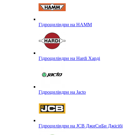
Гідроциліндри на HAMM
Гідроциліндри на Hardi Харді
Гідроциліндри на Jacto
Гідроциліндри на JCB ДжиСиБи Джісібі