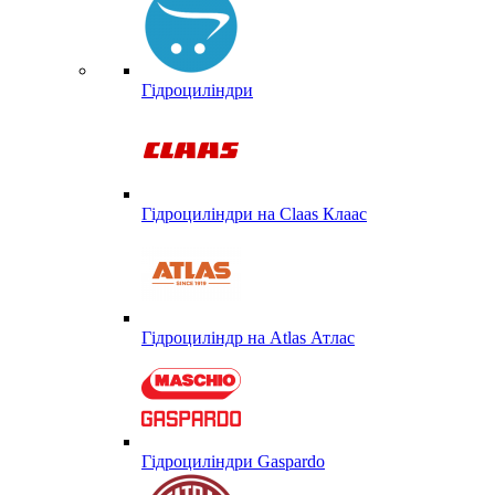
Гідроциліндри
Гідроциліндри на Claas Клаас
Гідроциліндр на Atlas Атлас
Гідроциліндри Gaspardo