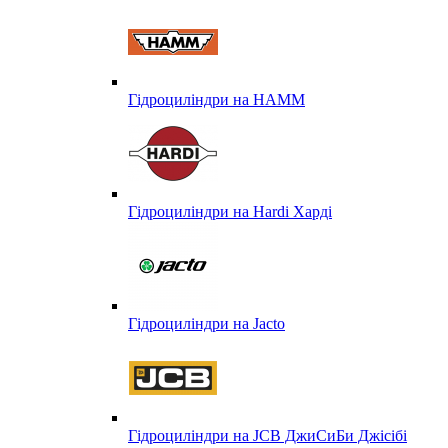
Гідроциліндри на HAMM
Гідроциліндри на Hardi Харді
Гідроциліндри на Jacto
Гідроциліндри на JCB ДжиСиБи Джісібі