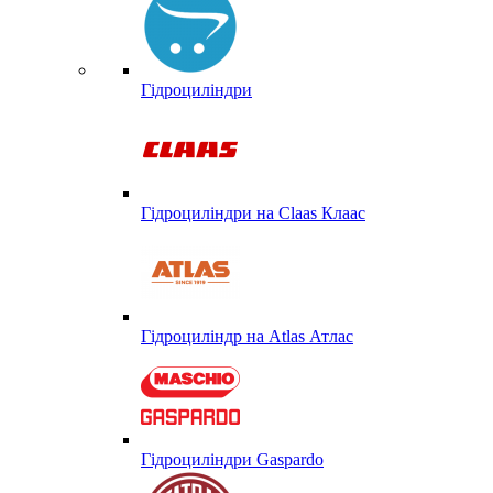
Гідроциліндри
Гідроциліндри на Claas Клаас
Гідроциліндр на Atlas Атлас
Гідроциліндри Gaspardo