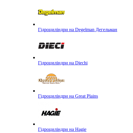
Гідроциліндри на Degelman Дегельман
Гідроциліндри на Diechi
Гідроциліндри на Great Plains
Гідроциліндри на Hagie