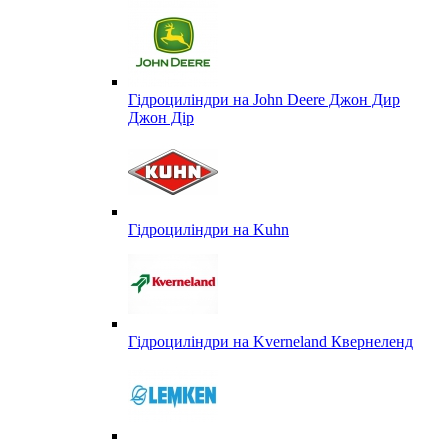
Гідроциліндри на John Deere Джон Дир
Джон Дір
Гідроциліндри на Kuhn
Гідроциліндри на Kverneland Квернеленд