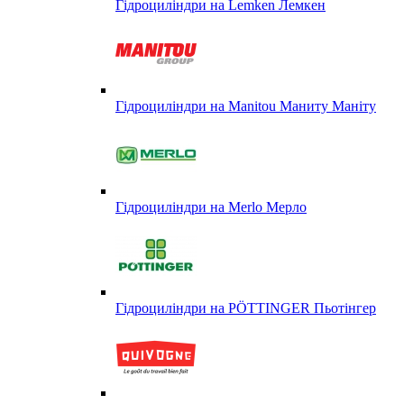
Гідроциліндри на Lemken Лемкен
Гідроциліндри на Manitou Маниту Маніту
Гідроциліндри на Merlo Мерло
Гідроциліндри на PÖTTINGER Пьотінгер