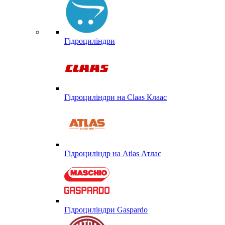
Гідроциліндри
Гідроциліндри на Claas Клаас
Гідроциліндр на Atlas Атлас
Гідроциліндри Gaspardo