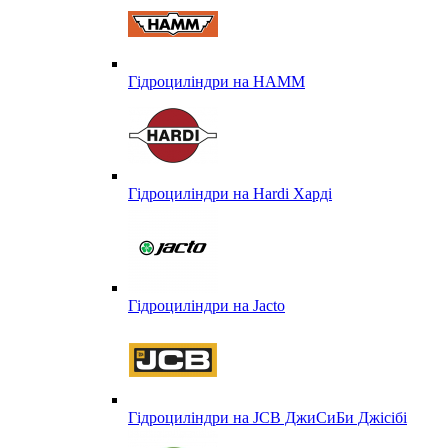
Гідроциліндри на HAMM
Гідроциліндри на Hardi Харді
Гідроциліндри на Jacto
Гідроциліндри на JCB ДжиСиБи Джісібі