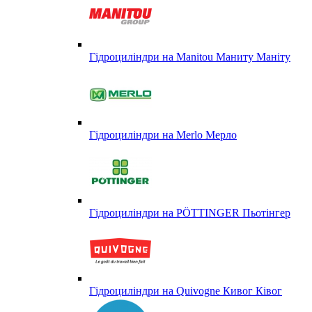
Гідроциліндри на Manitou Маниту Маніту
Гідроциліндри на Merlo Мерло
Гідроциліндри на PÖTTINGER Пьотінгер
Гідроциліндри на Quivogne Кивог Ківог