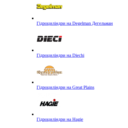
Гідроциліндри на Degelman Дегельман
Гідроциліндри на Diechi
Гідроциліндри на Great Plains
Гідроциліндри на Hagie