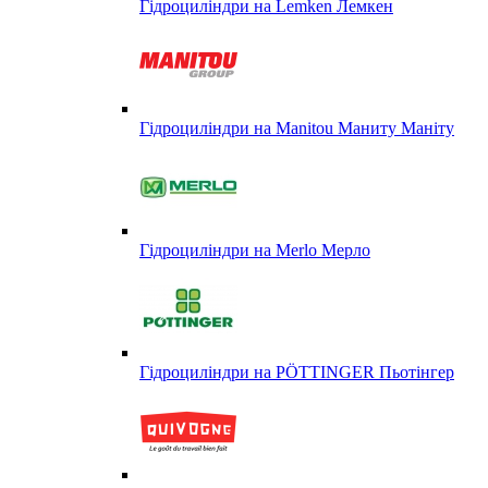
Гідроциліндри на Lemken Лемкен
Гідроциліндри на Manitou Маниту Маніту
Гідроциліндри на Merlo Мерло
Гідроциліндри на PÖTTINGER Пьотінгер