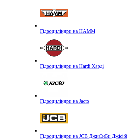
Гідроциліндри на HAMM
Гідроциліндри на Hardi Харді
Гідроциліндри на Jacto
Гідроциліндри на JCB ДжиСиБи Джісібі