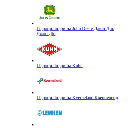
Гідроциліндри на John Deere Джон Дир
Джон Дір
Гідроциліндри на Kuhn
Гідроциліндри на Kverneland Квернеленд