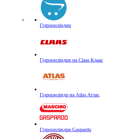
Гідроциліндри
Гідроциліндри на Claas Клаас
Гідроциліндр на Atlas Атлас
Гідроциліндри Gaspardo