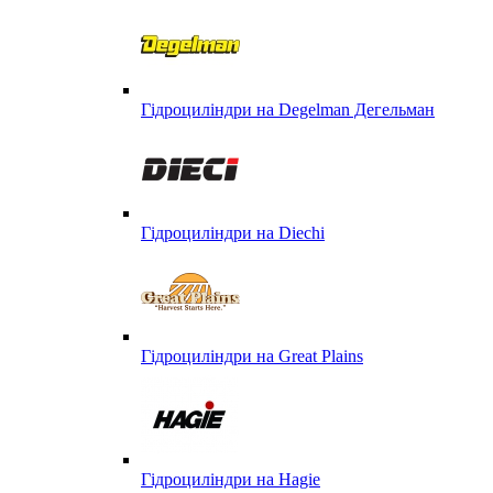
Гідроциліндри на Degelman Дегельман
Гідроциліндри на Diechi
Гідроциліндри на Great Plains
Гідроциліндри на Hagie