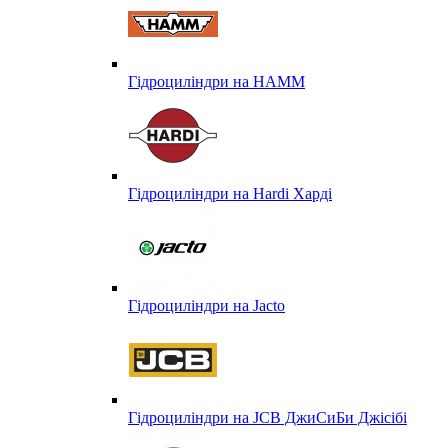
Гідроциліндри на HAMM
Гідроциліндри на Hardi Харді
Гідроциліндри на Jacto
Гідроциліндри на JCB ДжиСиБи Джісібі