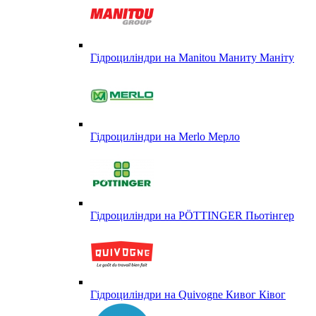
Гідроциліндри на Manitou Маниту Маніту
Гідроциліндри на Merlo Мерло
Гідроциліндри на PÖTTINGER Пьотінгер
Гідроциліндри на Quivogne Кивог Ківог