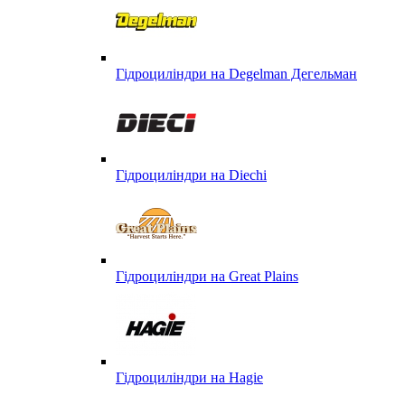
Гідроциліндри на Degelman Дегельман
Гідроциліндри на Diechi
Гідроциліндри на Great Plains
Гідроциліндри на Hagie