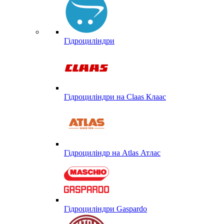
Гідроциліндри
Гідроциліндри на Claas Клаас
Гідроциліндр на Atlas Атлас
Гідроциліндри Gaspardo