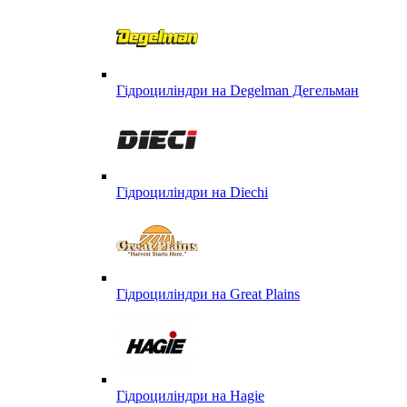
Гідроциліндри на Degelman Дегельман
Гідроциліндри на Diechi
Гідроциліндри на Great Plains
Гідроциліндри на Hagie