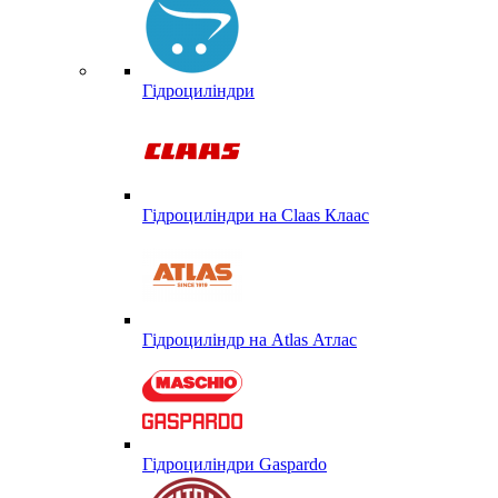
Гідроциліндри
Гідроциліндри на Claas Клаас
Гідроциліндр на Atlas Атлас
Гідроциліндри Gaspardo