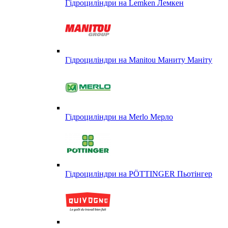
Гідроциліндри на Lemken Лемкен
Гідроциліндри на Manitou Маниту Маніту
Гідроциліндри на Merlo Мерло
Гідроциліндри на PÖTTINGER Пьотінгер