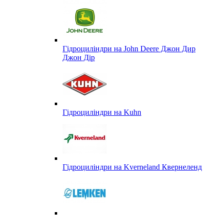
Гідроциліндри на John Deere Джон Дир
Джон Дір
Гідроциліндри на Kuhn
Гідроциліндри на Kverneland Квернеленд