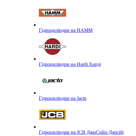
Гідроциліндри на HAMM
Гідроциліндри на Hardi Харді
Гідроциліндри на Jacto
Гідроциліндри на JCB ДжиСиБи Джісібі