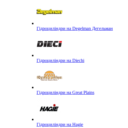
Гідроциліндри на Degelman Дегельман
Гідроциліндри на Diechi
Гідроциліндри на Great Plains
Гідроциліндри на Hagie