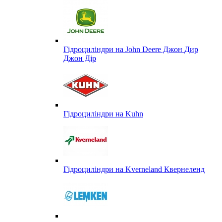
Гідроциліндри на John Deere Джон Дир
Джон Дір
Гідроциліндри на Kuhn
Гідроциліндри на Kverneland Квернеленд