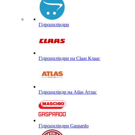
Гідроциліндри
Гідроциліндри на Claas Клаас
Гідроциліндр на Atlas Атлас
Гідроциліндри Gaspardo