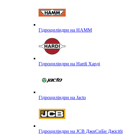
Гідроциліндри на HAMM
Гідроциліндри на Hardi Харді
Гідроциліндри на Jacto
Гідроциліндри на JCB ДжиСиБи Джісібі