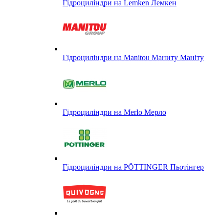
Гідроциліндри на Lemken Лемкен
Гідроциліндри на Manitou Маниту Маніту
Гідроциліндри на Merlo Мерло
Гідроциліндри на PÖTTINGER Пьотінгер