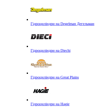
Гідроциліндри на Degelman Дегельман
Гідроциліндри на Diechi
Гідроциліндри на Great Plains
Гідроциліндри на Hagie