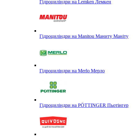
Гідроциліндри на Lemken Лемкен
Гідроциліндри на Manitou Маниту Маніту
Гідроциліндри на Merlo Мерло
Гідроциліндри на PÖTTINGER Пьотінгер