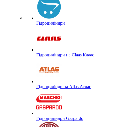
Гідроциліндри
Гідроциліндри на Claas Клаас
Гідроциліндр на Atlas Атлас
Гідроциліндри Gaspardo