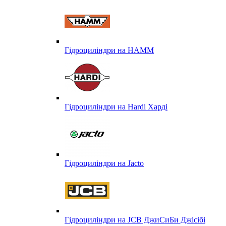
Гідроциліндри на HAMM
Гідроциліндри на Hardi Харді
Гідроциліндри на Jacto
Гідроциліндри на JCB ДжиСиБи Джісібі