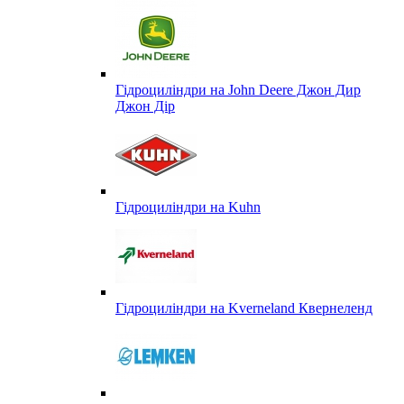
Гідроциліндри на John Deere Джон Дир
Джон Дір
Гідроциліндри на Kuhn
Гідроциліндри на Kverneland Квернеленд