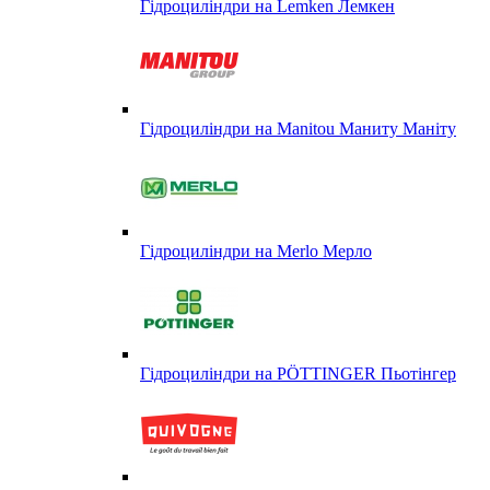
Гідроциліндри на Lemken Лемкен
Гідроциліндри на Manitou Маниту Маніту
Гідроциліндри на Merlo Мерло
Гідроциліндри на PÖTTINGER Пьотінгер