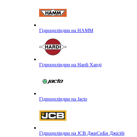
Гідроциліндри на HAMM
Гідроциліндри на Hardi Харді
Гідроциліндри на Jacto
Гідроциліндри на JCB ДжиСиБи Джісібі