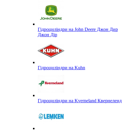
Гідроциліндри на John Deere Джон Дир
Джон Дір
Гідроциліндри на Kuhn
Гідроциліндри на Kverneland Квернеленд