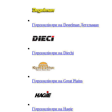
Гідроциліндри на Degelman Дегельман
Гідроциліндри на Diechi
Гідроциліндри на Great Plains
Гідроциліндри на Hagie