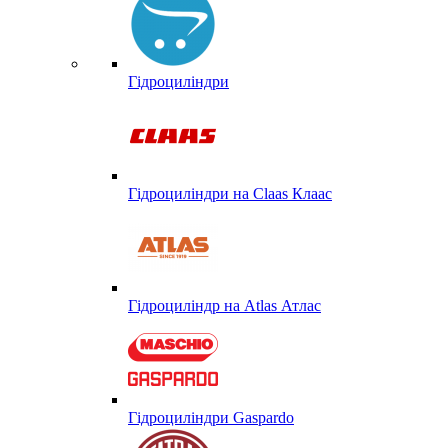
Гідроциліндри
Гідроциліндри на Claas Клаас
Гідроциліндр на Atlas Атлас
Гідроциліндри Gaspardo