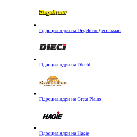
Гідроциліндри на Degelman Дегельман
Гідроциліндри на Diechi
Гідроциліндри на Great Plains
Гідроциліндри на Hagie