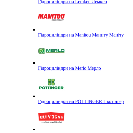
Гідроциліндри на Lemken Лемкен
Гідроциліндри на Manitou Маниту Маніту
Гідроциліндри на Merlo Мерло
Гідроциліндри на PÖTTINGER Пьотінгер