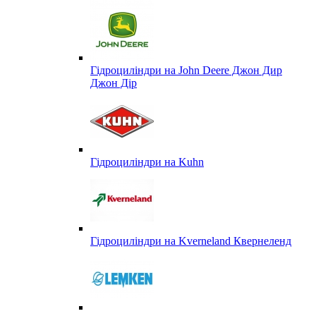
Гідроциліндри на John Deere Джон Дир
Джон Дір
Гідроциліндри на Kuhn
Гідроциліндри на Kverneland Квернеленд