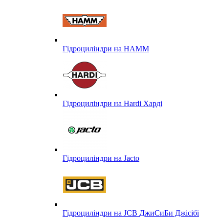
Гідроциліндри на HAMM
Гідроциліндри на Hardi Харді
Гідроциліндри на Jacto
Гідроциліндри на JCB ДжиСиБи Джісібі