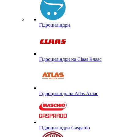
Гідроциліндри
Гідроциліндри на Claas Клаас
Гідроциліндр на Atlas Атлас
Гідроциліндри Gaspardo