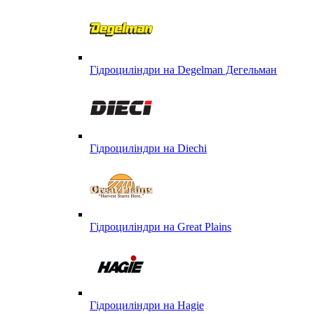
Гідроциліндри на Degelman Дегельман
Гідроциліндри на Diechi
Гідроциліндри на Great Plains
Гідроциліндри на Hagie