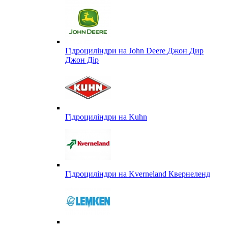
Гідроциліндри на John Deere Джон Дир
Джон Дір
Гідроциліндри на Kuhn
Гідроциліндри на Kverneland Квернеленд