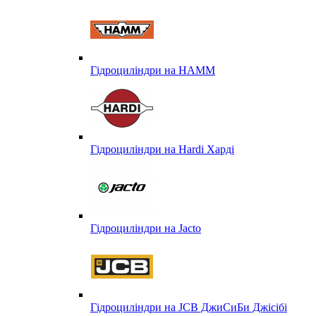
Гідроциліндри на HAMM
Гідроциліндри на Hardi Харді
Гідроциліндри на Jacto
Гідроциліндри на JCB ДжиСиБи Джісібі