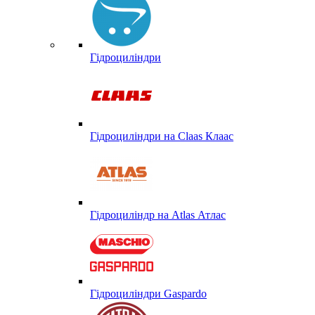
Гідроциліндри
Гідроциліндри на Claas Клаас
Гідроциліндр на Atlas Атлас
Гідроциліндри Gaspardo