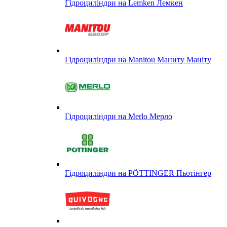
Гідроциліндри на Lemken Лемкен
Гідроциліндри на Manitou Маниту Маніту
Гідроциліндри на Merlo Мерло
Гідроциліндри на PÖTTINGER Пьотінгер