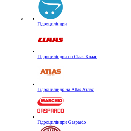
Гідроциліндри
Гідроциліндри на Claas Клаас
Гідроциліндр на Atlas Атлас
Гідроциліндри Gaspardo