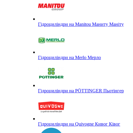
Гідроциліндри на Manitou Маниту Маніту
Гідроциліндри на Merlo Мерло
Гідроциліндри на PÖTTINGER Пьотінгер
Гідроциліндри на Quivogne Кивог Ківог