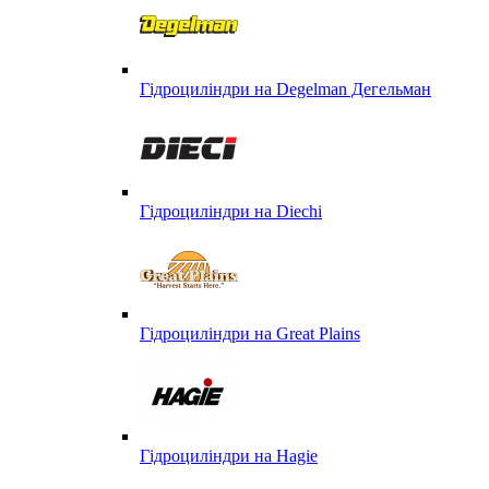
Гідроциліндри на Degelman Дегельман
Гідроциліндри на Diechi
Гідроциліндри на Great Plains
Гідроциліндри на Hagie