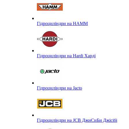
Гідроциліндри на HAMM
Гідроциліндри на Hardi Харді
Гідроциліндри на Jacto
Гідроциліндри на JCB ДжиСиБи Джісібі