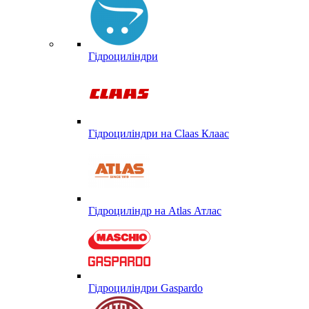
Гідроциліндри
Гідроциліндри на Claas Клаас
Гідроциліндр на Atlas Атлас
Гідроциліндри Gaspardo