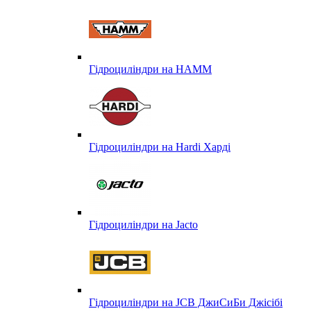
Гідроциліндри на HAMM
Гідроциліндри на Hardi Харді
Гідроциліндри на Jacto
Гідроциліндри на JCB ДжиСиБи Джісібі