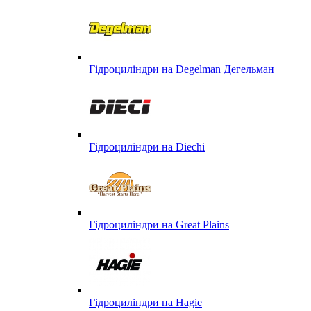
Гідроциліндри на Degelman Дегельман
Гідроциліндри на Diechi
Гідроциліндри на Great Plains
Гідроциліндри на Hagie