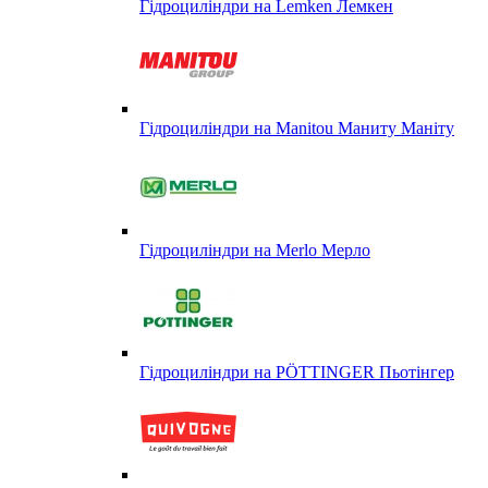
Гідроциліндри на Lemken Лемкен
Гідроциліндри на Manitou Маниту Маніту
Гідроциліндри на Merlo Мерло
Гідроциліндри на PÖTTINGER Пьотінгер