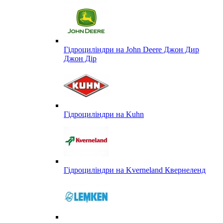
Гідроциліндри на John Deere Джон Дир
Джон Дір
Гідроциліндри на Kuhn
Гідроциліндри на Kverneland Квернеленд