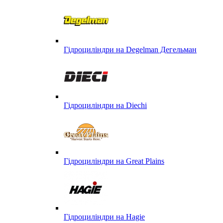
Гідроциліндри на Degelman Дегельман
Гідроциліндри на Diechi
Гідроциліндри на Great Plains
Гідроциліндри на Hagie