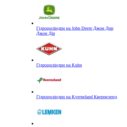
Гідроциліндри на John Deere Джон Дир
Джон Дір
Гідроциліндри на Kuhn
Гідроциліндри на Kverneland Квернеленд