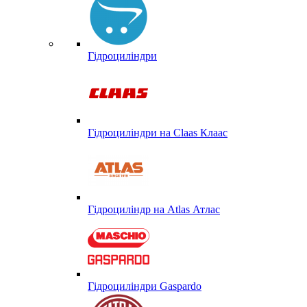
Гідроциліндри
Гідроциліндри на Claas Клаас
Гідроциліндр на Atlas Атлас
Гідроциліндри Gaspardo