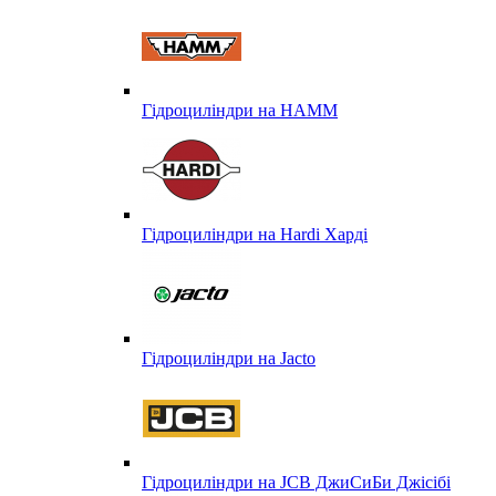
Гідроциліндри на HAMM
Гідроциліндри на Hardi Харді
Гідроциліндри на Jacto
Гідроциліндри на JCB ДжиСиБи Джісібі