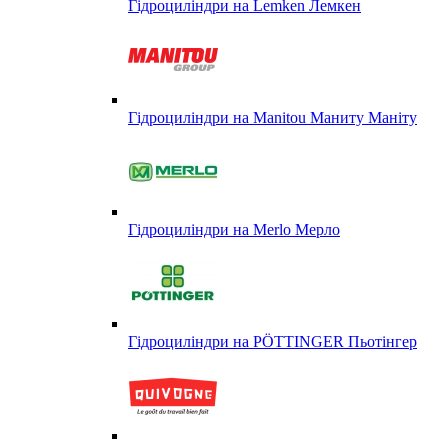
Гідроциліндри на Lemken Лемкен
Гідроциліндри на Manitou Маниту Маніту
Гідроциліндри на Merlo Мерло
Гідроциліндри на PÖTTINGER Пьотінгер