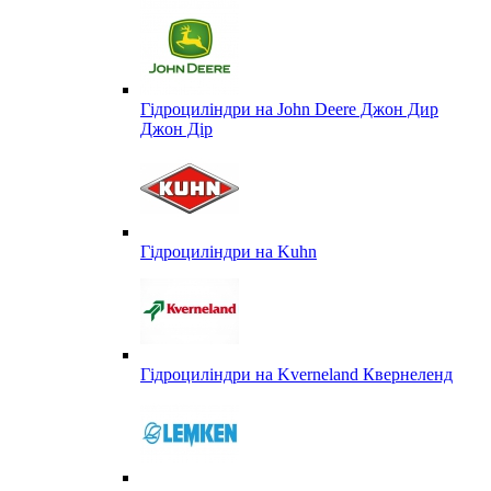
Гідроциліндри на John Deere Джон Дир
Джон Дір
Гідроциліндри на Kuhn
Гідроциліндри на Kverneland Квернеленд