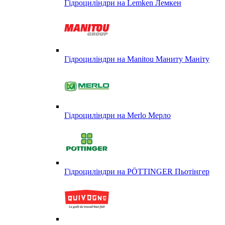
Гідроциліндри на Lemken Лемкен
Гідроциліндри на Manitou Маниту Маніту
Гідроциліндри на Merlo Мерло
Гідроциліндри на PÖTTINGER Пьотінгер