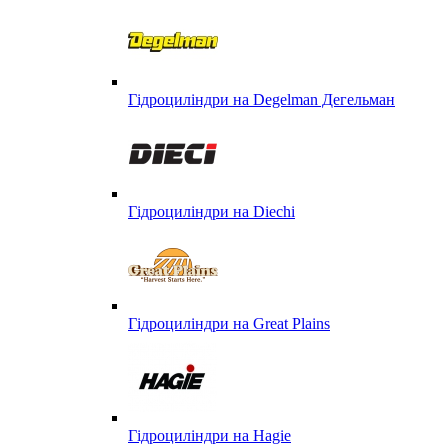
Гідроциліндри на Degelman Дегельман
Гідроциліндри на Diechi
Гідроциліндри на Great Plains
Гідроциліндри на Hagie