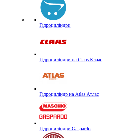
Гідроциліндри
Гідроциліндри на Claas Клаас
Гідроциліндр на Atlas Атлас
Гідроциліндри Gaspardo