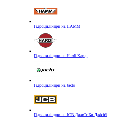
Гідроциліндри на HAMM
Гідроциліндри на Hardi Харді
Гідроциліндри на Jacto
Гідроциліндри на JCB ДжиСиБи Джісібі