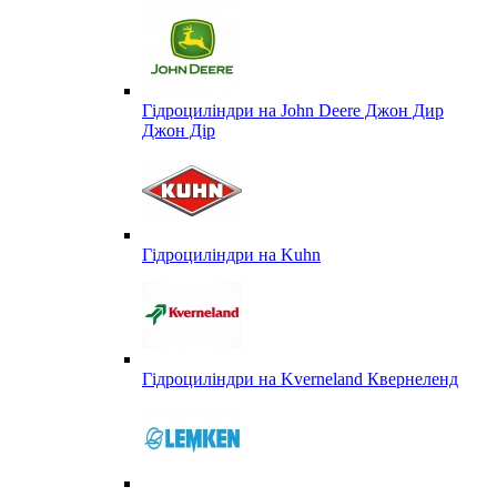
Гідроциліндри на John Deere Джон Дир
Джон Дір
Гідроциліндри на Kuhn
Гідроциліндри на Kverneland Квернеленд