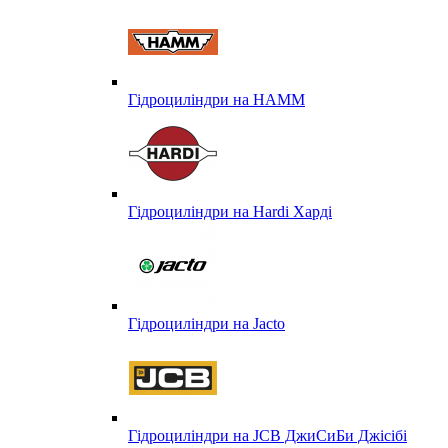
Гідроциліндри на HAMM
Гідроциліндри на Hardi Харді
Гідроциліндри на Jacto
Гідроциліндри на JCB ДжиСиБи Джісібі