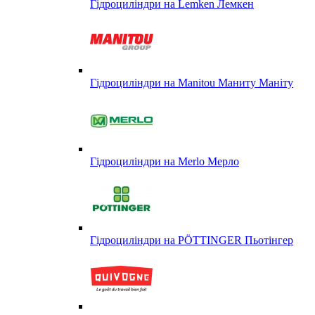
Гідроциліндри на Lemken Лемкен
Гідроциліндри на Manitou Маниту Маніту
Гідроциліндри на Merlo Мерло
Гідроциліндри на PÖTTINGER Пьотінгер