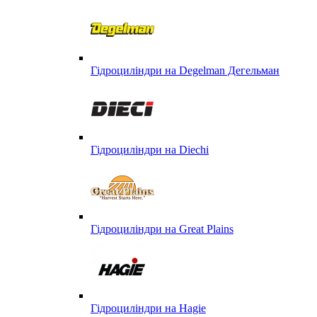
Гідроциліндри на Degelman Дегельман
Гідроциліндри на Diechi
Гідроциліндри на Great Plains
Гідроциліндри на Hagie