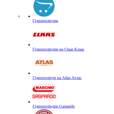
Гідроциліндри
Гідроциліндри на Claas Клаас
Гідроциліндр на Atlas Атлас
Гідроциліндри Gaspardo