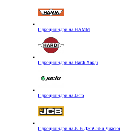
Гідроциліндри на HAMM
Гідроциліндри на Hardi Харді
Гідроциліндри на Jacto
Гідроциліндри на JCB ДжиСиБи Джісібі