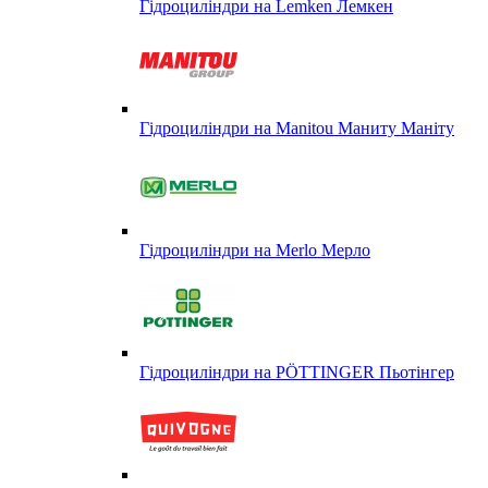
Гідроциліндри на Lemken Лемкен
Гідроциліндри на Manitou Маниту Маніту
Гідроциліндри на Merlo Мерло
Гідроциліндри на PÖTTINGER Пьотінгер