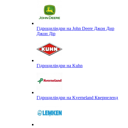
Гідроциліндри на John Deere Джон Дир
Джон Дір
Гідроциліндри на Kuhn
Гідроциліндри на Kverneland Квернеленд