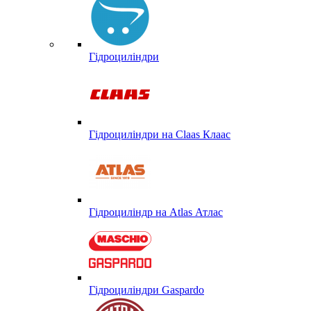
Гідроциліндри
Гідроциліндри на Claas Клаас
Гідроциліндр на Atlas Атлас
Гідроциліндри Gaspardo