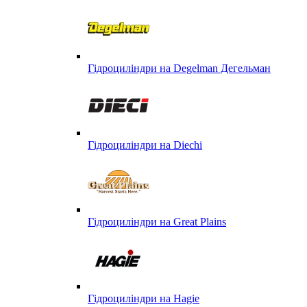
Гідроциліндри на Degelman Дегельман
Гідроциліндри на Diechi
Гідроциліндри на Great Plains
Гідроциліндри на Hagie