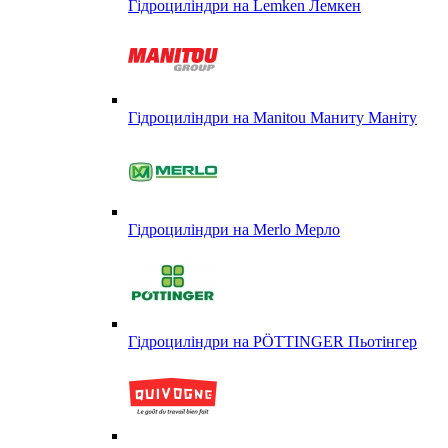
Гідроциліндри на Lemken Лемкен
Гідроциліндри на Manitou Маниту Маніту
Гідроциліндри на Merlo Мерло
Гідроциліндри на PÖTTINGER Пьотінгер