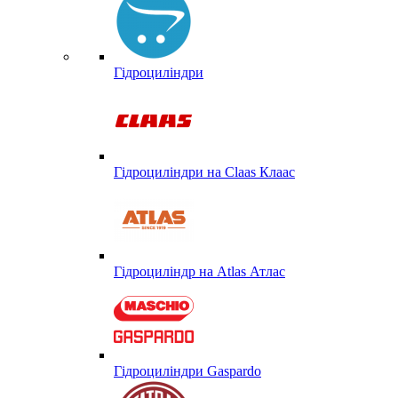
Гідроциліндри
Гідроциліндри на Claas Клаас
Гідроциліндр на Atlas Атлас
Гідроциліндри Gaspardo