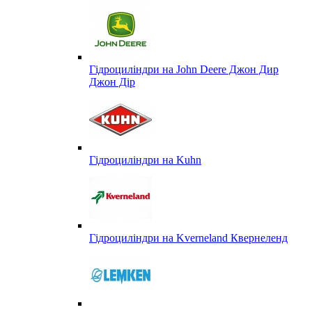
Гідроциліндри на John Deere Джон Дир
Джон Дір
Гідроциліндри на Kuhn
Гідроциліндри на Kverneland Квернеленд