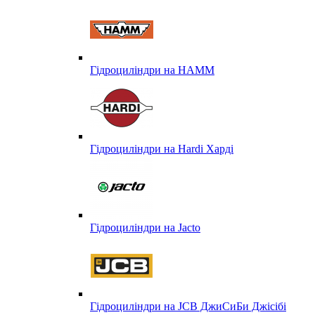
Гідроциліндри на HAMM
Гідроциліндри на Hardi Харді
Гідроциліндри на Jacto
Гідроциліндри на JCB ДжиСиБи Джісібі