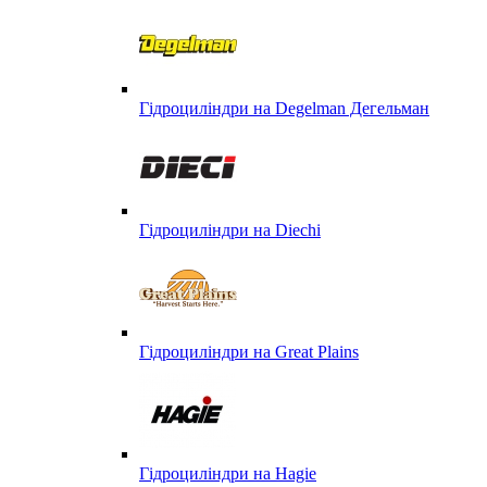
Гідроциліндри на Degelman Дегельман
Гідроциліндри на Diechi
Гідроциліндри на Great Plains
Гідроциліндри на Hagie