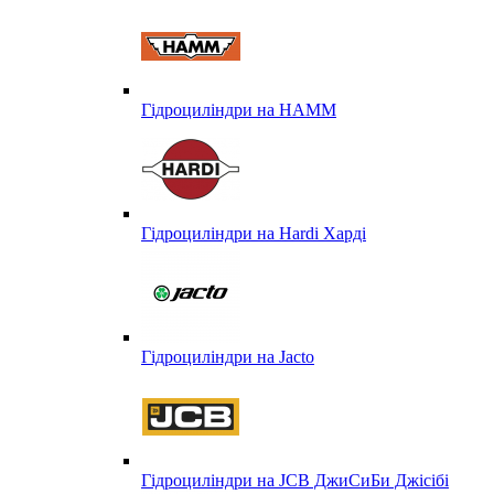
Гідроциліндри на HAMM
Гідроциліндри на Hardi Харді
Гідроциліндри на Jacto
Гідроциліндри на JCB ДжиСиБи Джісібі