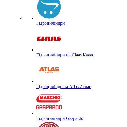
Гідроциліндри
Гідроциліндри на Claas Клаас
Гідроциліндр на Atlas Атлас
Гідроциліндри Gaspardo