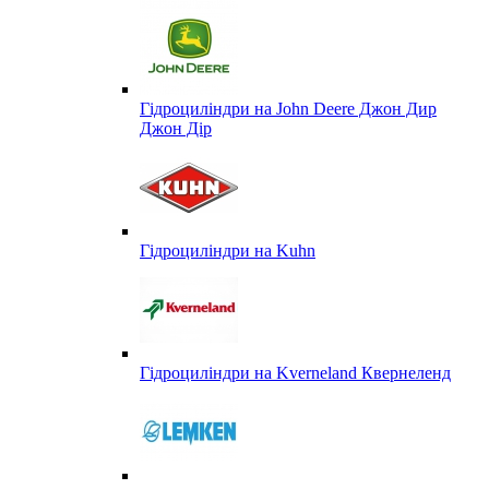
Гідроциліндри на John Deere Джон Дир
Джон Дір
Гідроциліндри на Kuhn
Гідроциліндри на Kverneland Квернеленд