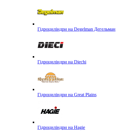
Гідроциліндри на Degelman Дегельман
Гідроциліндри на Diechi
Гідроциліндри на Great Plains
Гідроциліндри на Hagie