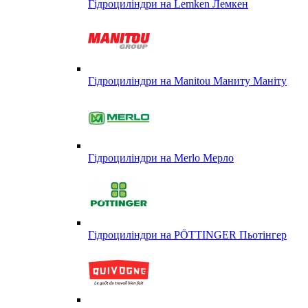
Гідроциліндри на Lemken Лемкен
Гідроциліндри на Manitou Маниту Маніту
Гідроциліндри на Merlo Мерло
Гідроциліндри на PÖTTINGER Пьотінгер