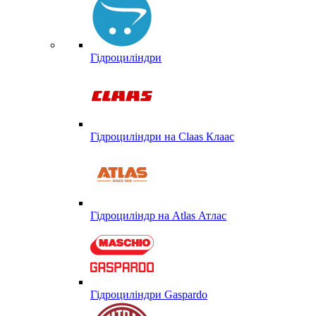
Гідроциліндри
Гідроциліндри на Claas Клаас
Гідроциліндр на Atlas Атлас
Гідроциліндри Gaspardo