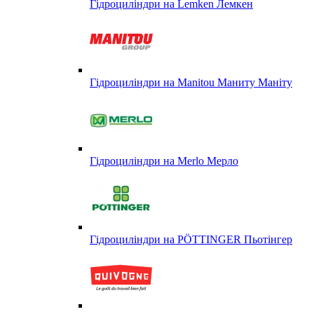
Гідроциліндри на Lemken Лемкен
Гідроциліндри на Manitou Маниту Маніту
Гідроциліндри на Merlo Мерло
Гідроциліндри на PÖTTINGER Пьотінгер