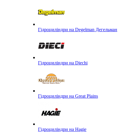
Гідроциліндри на Degelman Дегельман
Гідроциліндри на Diechi
Гідроциліндри на Great Plains
Гідроциліндри на Hagie