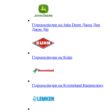
Гідроциліндри на John Deere Джон Дир
Джон Дір
Гідроциліндри на Kuhn
Гідроциліндри на Kverneland Квернеленд