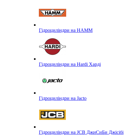
Гідроциліндри на HAMM
Гідроциліндри на Hardi Харді
Гідроциліндри на Jacto
Гідроциліндри на JCB ДжиСиБи Джісібі