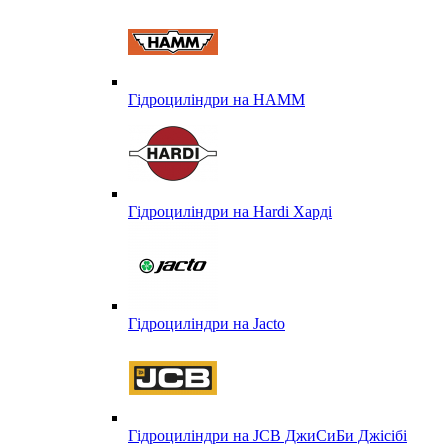
Гідроциліндри на HAMM
Гідроциліндри на Hardi Харді
Гідроциліндри на Jacto
Гідроциліндри на JCB ДжиСиБи Джісібі