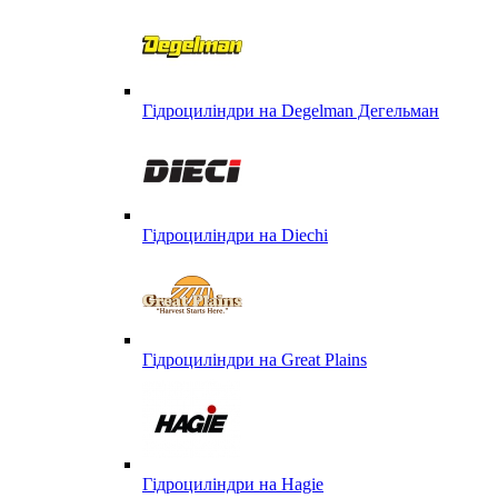
Гідроциліндри на Degelman Дегельман
Гідроциліндри на Diechi
Гідроциліндри на Great Plains
Гідроциліндри на Hagie