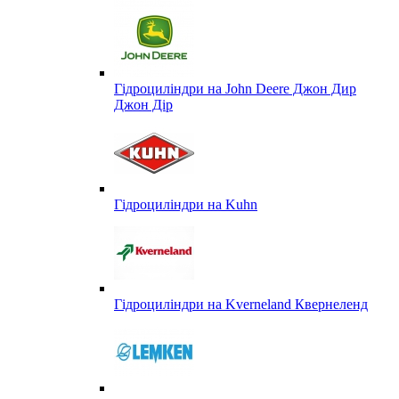
Гідроциліндри на John Deere Джон Дир
Джон Дір
Гідроциліндри на Kuhn
Гідроциліндри на Kverneland Квернеленд