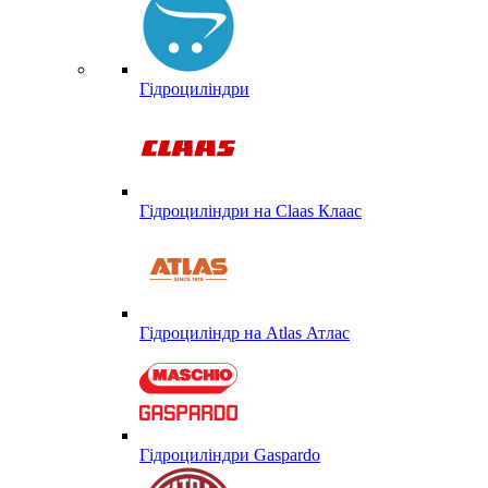
Гідроциліндри
Гідроциліндри на Claas Клаас
Гідроциліндр на Atlas Атлас
Гідроциліндри Gaspardo