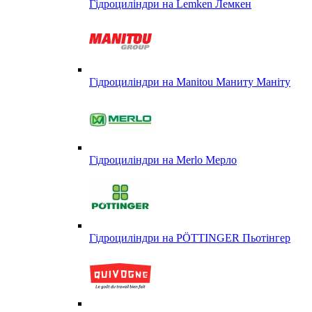
Гідроциліндри на Lemken Лемкен
Гідроциліндри на Manitou Маниту Маніту
Гідроциліндри на Merlo Мерло
Гідроциліндри на PÖTTINGER Пьотінгер