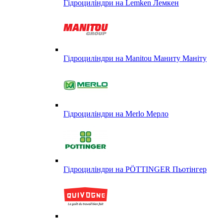
Гідроциліндри на Lemken Лемкен
Гідроциліндри на Manitou Маниту Маніту
Гідроциліндри на Merlo Мерло
Гідроциліндри на PÖTTINGER Пьотінгер