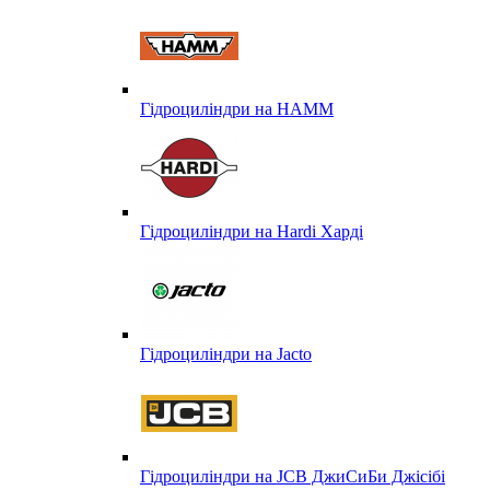
Гідроциліндри на HAMM
Гідроциліндри на Hardi Харді
Гідроциліндри на Jacto
Гідроциліндри на JCB ДжиСиБи Джісібі