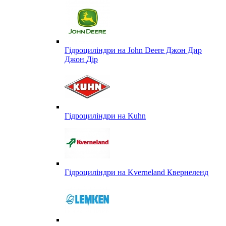
Гідроциліндри на John Deere Джон Дир
Джон Дір
Гідроциліндри на Kuhn
Гідроциліндри на Kverneland Квернеленд