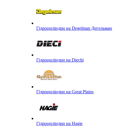
Гідроциліндри на Degelman Дегельман
Гідроциліндри на Diechi
Гідроциліндри на Great Plains
Гідроциліндри на Hagie