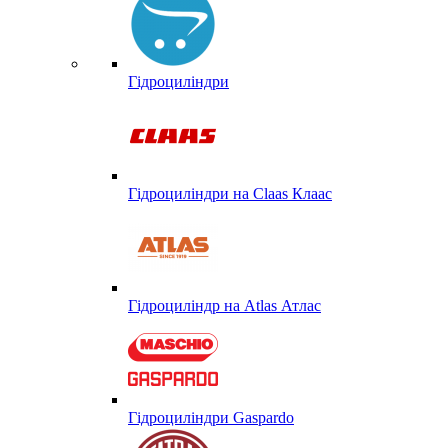
Гідроциліндри
Гідроциліндри на Claas Клаас
Гідроциліндр на Atlas Атлас
Гідроциліндри Gaspardo