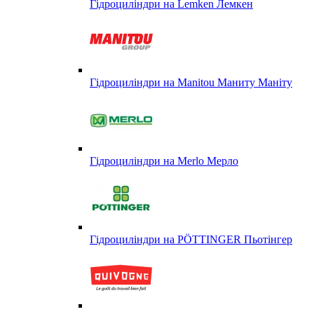
Гідроциліндри на Lemken Лемкен
Гідроциліндри на Manitou Маниту Маніту
Гідроциліндри на Merlo Мерло
Гідроциліндри на PÖTTINGER Пьотінгер