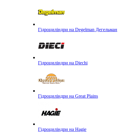
Гідроциліндри на Degelman Дегельман
Гідроциліндри на Diechi
Гідроциліндри на Great Plains
Гідроциліндри на Hagie