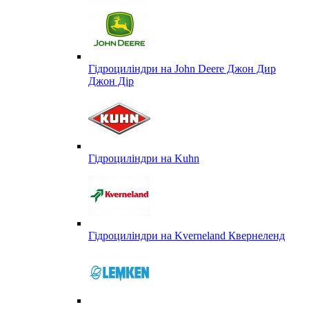
Гідроциліндри на John Deere Джон Дир
Джон Дір
Гідроциліндри на Kuhn
Гідроциліндри на Kverneland Квернеленд