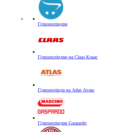
Гідроциліндри
Гідроциліндри на Claas Клаас
Гідроциліндр на Atlas Атлас
Гідроциліндри Gaspardo