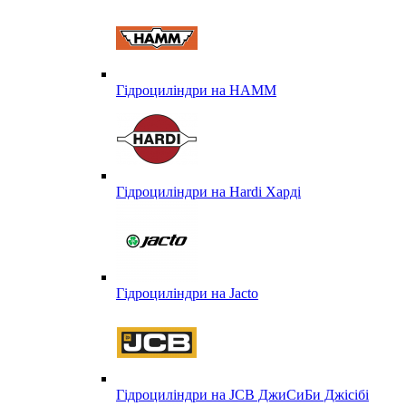
Гідроциліндри на HAMM
Гідроциліндри на Hardi Харді
Гідроциліндри на Jacto
Гідроциліндри на JCB ДжиСиБи Джісібі