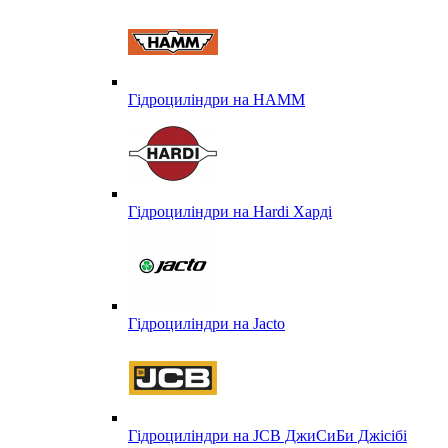
Гідроциліндри на HAMM
Гідроциліндри на Hardi Харді
Гідроциліндри на Jacto
Гідроциліндри на JCB ДжиСиБи Джісібі