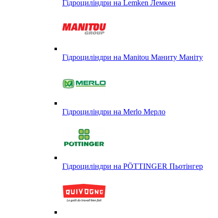
Гідроциліндри на Lemken Лемкен
Гідроциліндри на Manitou Маниту Маніту
Гідроциліндри на Merlo Мерло
Гідроциліндри на PÖTTINGER Пьотінгер