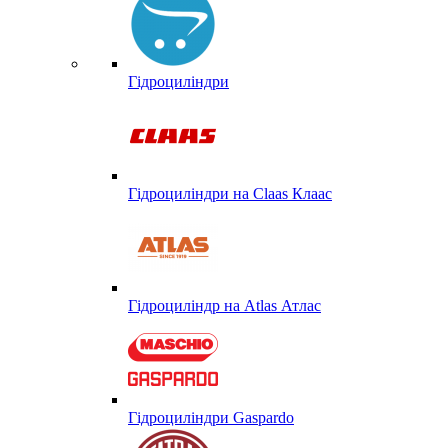
Гідроциліндри
Гідроциліндри на Claas Клаас
Гідроциліндр на Atlas Атлас
Гідроциліндри Gaspardo