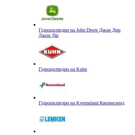
Гідроциліндри на John Deere Джон Дир
Джон Дір
Гідроциліндри на Kuhn
Гідроциліндри на Kverneland Квернеленд