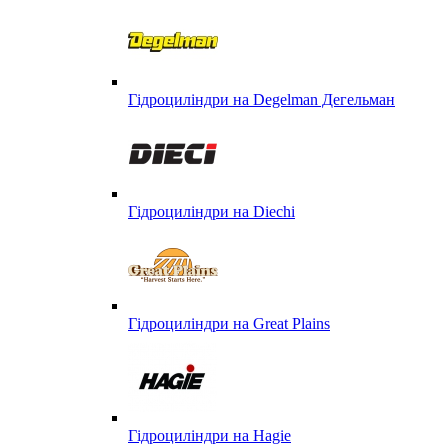
Гідроциліндри на Degelman Дегельман
Гідроциліндри на Diechi
Гідроциліндри на Great Plains
Гідроциліндри на Hagie