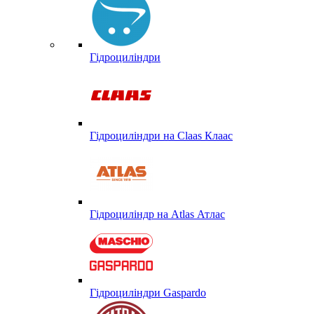
Гідроциліндри
Гідроциліндри на Claas Клаас
Гідроциліндр на Atlas Атлас
Гідроциліндри Gaspardo