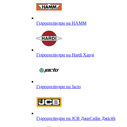
Гідроциліндри на HAMM
Гідроциліндри на Hardi Харді
Гідроциліндри на Jacto
Гідроциліндри на JCB ДжиСиБи Джісібі