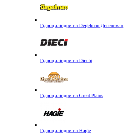
Гідроциліндри на Degelman Дегельман
Гідроциліндри на Diechi
Гідроциліндри на Great Plains
Гідроциліндри на Hagie