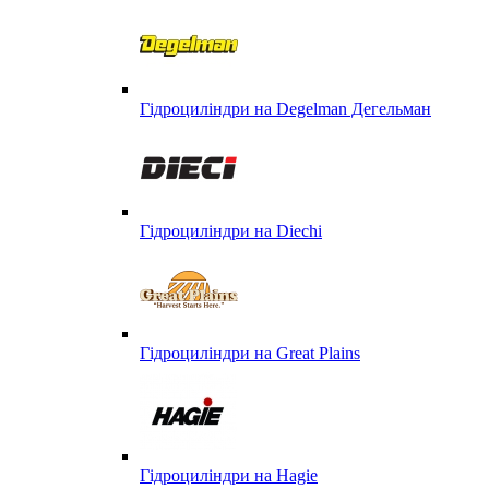
Гідроциліндри на Degelman Дегельман
Гідроциліндри на Diechi
Гідроциліндри на Great Plains
Гідроциліндри на Hagie