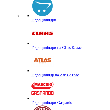
Гідроциліндри
Гідроциліндри на Claas Клаас
Гідроциліндр на Atlas Атлас
Гідроциліндри Gaspardo