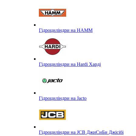
Гідроциліндри на HAMM
Гідроциліндри на Hardi Харді
Гідроциліндри на Jacto
Гідроциліндри на JCB ДжиСиБи Джісібі