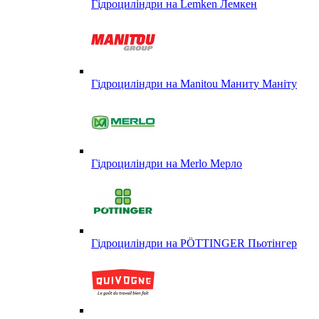
Гідроциліндри на Lemken Лемкен
Гідроциліндри на Manitou Маниту Маніту
Гідроциліндри на Merlo Мерло
Гідроциліндри на PÖTTINGER Пьотінгер