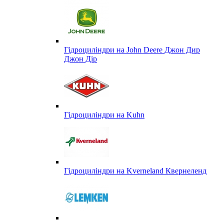
Гідроциліндри на John Deere Джон Дир
Джон Дір
Гідроциліндри на Kuhn
Гідроциліндри на Kverneland Квернеленд