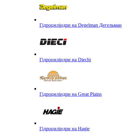
Гідроциліндри на Degelman Дегельман
Гідроциліндри на Diechi
Гідроциліндри на Great Plains
Гідроциліндри на Hagie