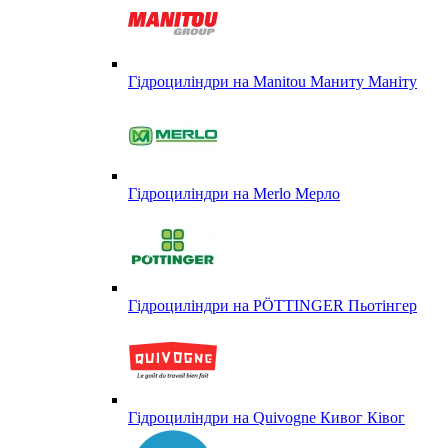
Гідроциліндри на Manitou Маниту Маніту
Гідроциліндри на Merlo Мерло
Гідроциліндри на PÖTTINGER Пьотінгер
Гідроциліндри на Quivogne Кивог Ківог