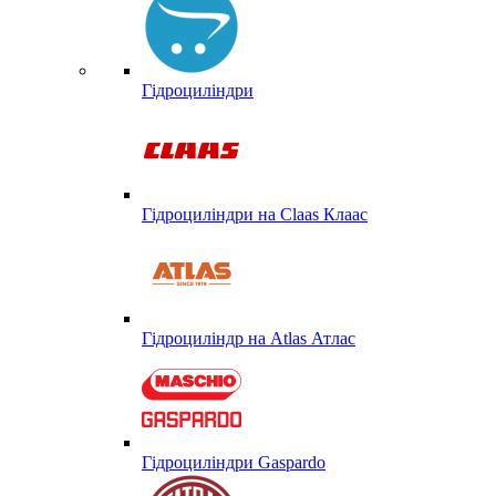
Гідроциліндри
Гідроциліндри на Claas Клаас
Гідроциліндр на Atlas Атлас
Гідроциліндри Gaspardo