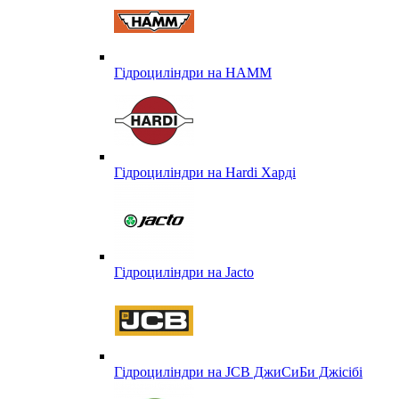
Гідроциліндри на HAMM
Гідроциліндри на Hardi Харді
Гідроциліндри на Jacto
Гідроциліндри на JCB ДжиСиБи Джісібі