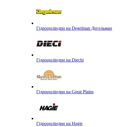
Гідроциліндри на Degelman Дегельман
Гідроциліндри на Diechi
Гідроциліндри на Great Plains
Гідроциліндри на Hagie