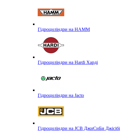
Гідроциліндри на HAMM
Гідроциліндри на Hardi Харді
Гідроциліндри на Jacto
Гідроциліндри на JCB ДжиСиБи Джісібі