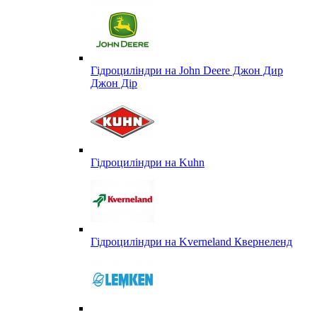
Гідроциліндри на John Deere Джон Дир
Джон Дір
Гідроциліндри на Kuhn
Гідроциліндри на Kverneland Квернеленд