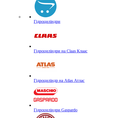
Гідроциліндри
Гідроциліндри на Claas Клаас
Гідроциліндр на Atlas Атлас
Гідроциліндри Gaspardo