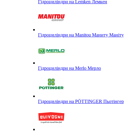
Гідроциліндри на Lemken Лемкен
Гідроциліндри на Manitou Маниту Маніту
Гідроциліндри на Merlo Мерло
Гідроциліндри на PÖTTINGER Пьотінгер