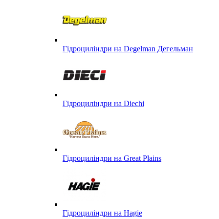
Гідроциліндри на Degelman Дегельман
Гідроциліндри на Diechi
Гідроциліндри на Great Plains
Гідроциліндри на Hagie