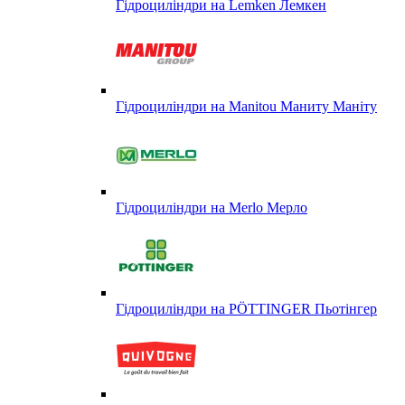
Гідроциліндри на Lemken Лемкен
Гідроциліндри на Manitou Маниту Маніту
Гідроциліндри на Merlo Мерло
Гідроциліндри на PÖTTINGER Пьотінгер