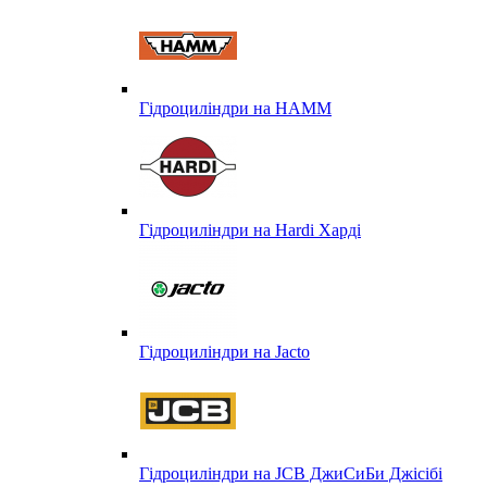
Гідроциліндри на HAMM
Гідроциліндри на Hardi Харді
Гідроциліндри на Jacto
Гідроциліндри на JCB ДжиСиБи Джісібі