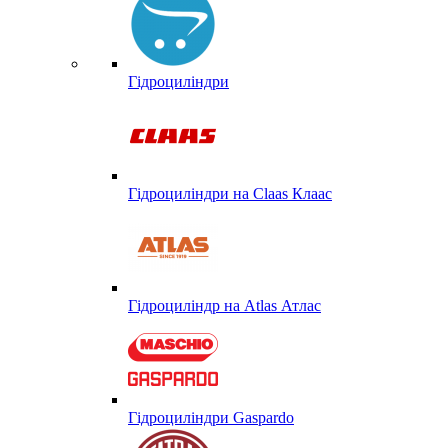
Гідроциліндри
Гідроциліндри на Claas Клаас
Гідроциліндр на Atlas Атлас
Гідроциліндри Gaspardo