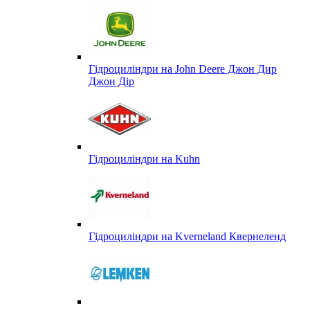
Гідроциліндри на John Deere Джон Дир
Джон Дір
Гідроциліндри на Kuhn
Гідроциліндри на Kverneland Квернеленд