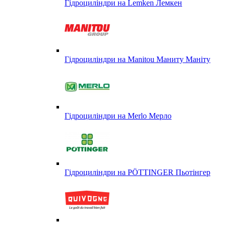
Гідроциліндри на Lemken Лемкен
Гідроциліндри на Manitou Маниту Маніту
Гідроциліндри на Merlo Мерло
Гідроциліндри на PÖTTINGER Пьотінгер