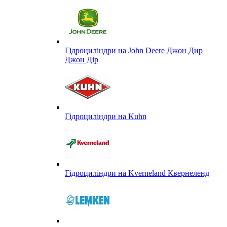
Гідроциліндри на John Deere Джон Дир
Джон Дір
Гідроциліндри на Kuhn
Гідроциліндри на Kverneland Квернеленд