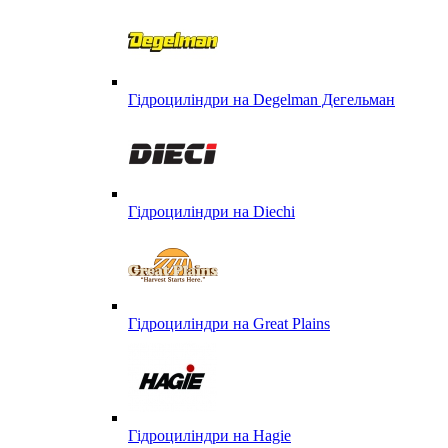
Гідроциліндри на Degelman Дегельман
Гідроциліндри на Diechi
Гідроциліндри на Great Plains
Гідроциліндри на Hagie