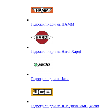
Гідроциліндри на HAMM
Гідроциліндри на Hardi Харді
Гідроциліндри на Jacto
Гідроциліндри на JCB ДжиСиБи Джісібі