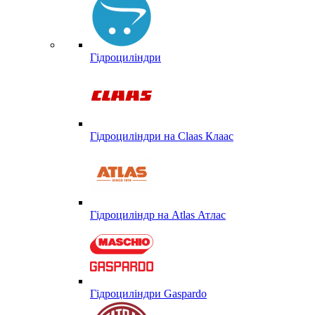
Гідроциліндри
Гідроциліндри на Claas Клаас
Гідроциліндр на Atlas Атлас
Гідроциліндри Gaspardo