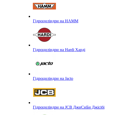
Гідроциліндри на HAMM
Гідроциліндри на Hardi Харді
Гідроциліндри на Jacto
Гідроциліндри на JCB ДжиСиБи Джісібі