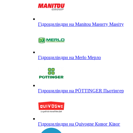
Гідроциліндри на Manitou Маниту Маніту
Гідроциліндри на Merlo Мерло
Гідроциліндри на PÖTTINGER Пьотінгер
Гідроциліндри на Quivogne Кивог Ківог