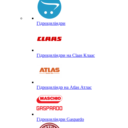
Гідроциліндри
Гідроциліндри на Claas Клаас
Гідроциліндр на Atlas Атлас
Гідроциліндри Gaspardo