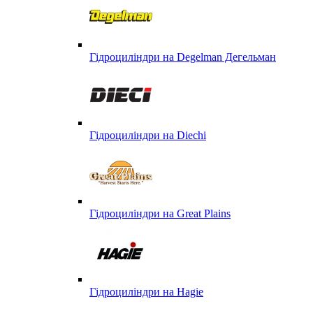
Гідроциліндри на Degelman Дегельман
Гідроциліндри на Diechi
Гідроциліндри на Great Plains
Гідроциліндри на Hagie