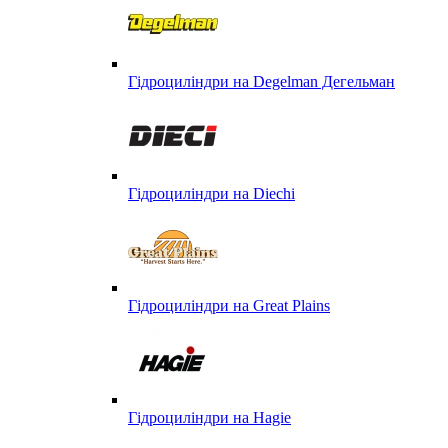
Гідроциліндри на Degelman Дегельман
Гідроциліндри на Diechi
Гідроциліндри на Great Plains
Гідроциліндри на Hagie