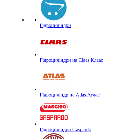
Гідроциліндри
Гідроциліндри на Claas Клаас
Гідроциліндр на Atlas Атлас
Гідроциліндри Gaspardo