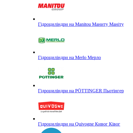
Гідроциліндри на Manitou Маниту Маніту
Гідроциліндри на Merlo Мерло
Гідроциліндри на PÖTTINGER Пьотінгер
Гідроциліндри на Quivogne Кивог Ківог