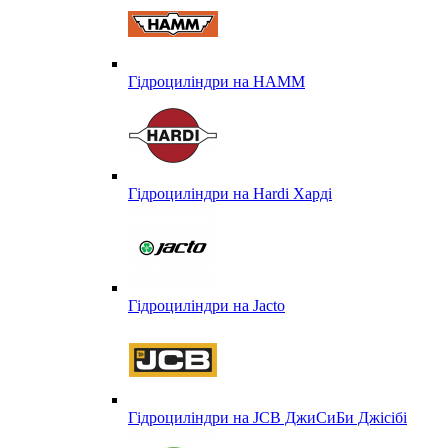
Гідроциліндри на HAMM
Гідроциліндри на Hardi Харді
Гідроциліндри на Jacto
Гідроциліндри на JCB ДжиСиБи Джісібі