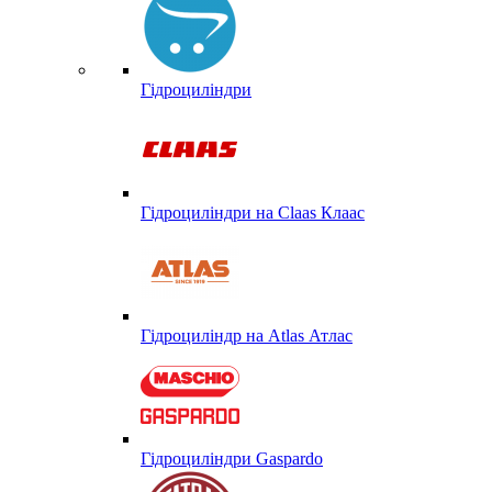
Гідроциліндри
Гідроциліндри на Claas Клаас
Гідроциліндр на Atlas Атлас
Гідроциліндри Gaspardo