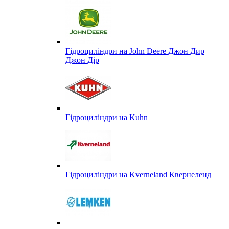
Гідроциліндри на John Deere Джон Дир
Джон Дір
Гідроциліндри на Kuhn
Гідроциліндри на Kverneland Квернеленд