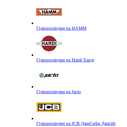
Гідроциліндри на HAMM
Гідроциліндри на Hardi Харді
Гідроциліндри на Jacto
Гідроциліндри на JCB ДжиСиБи Джісібі