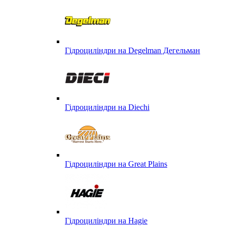
Гідроциліндри на Degelman Дегельман
Гідроциліндри на Diechi
Гідроциліндри на Great Plains
Гідроциліндри на Hagie