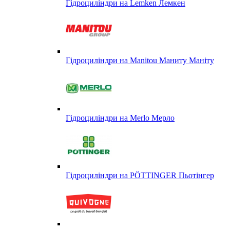
Гідроциліндри на Lemken Лемкен
Гідроциліндри на Manitou Маниту Маніту
Гідроциліндри на Merlo Мерло
Гідроциліндри на PÖTTINGER Пьотінгер