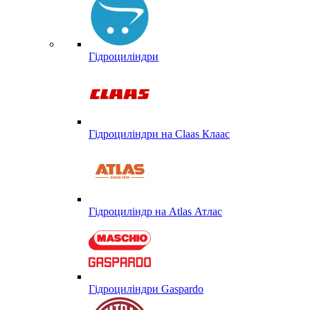
Гідроциліндри
Гідроциліндри на Claas Клаас
Гідроциліндр на Atlas Атлас
Гідроциліндри Gaspardo