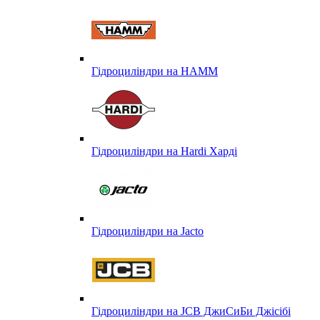
Гідроциліндри на HAMM
Гідроциліндри на Hardi Харді
Гідроциліндри на Jacto
Гідроциліндри на JCB ДжиСиБи Джісібі