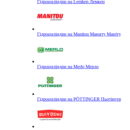
Гідроциліндри на Lemken Лемкен
Гідроциліндри на Manitou Маниту Маніту
Гідроциліндри на Merlo Мерло
Гідроциліндри на PÖTTINGER Пьотінгер