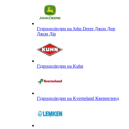
Гідроциліндри на John Deere Джон Дир
Джон Дір
Гідроциліндри на Kuhn
Гідроциліндри на Kverneland Квернеленд