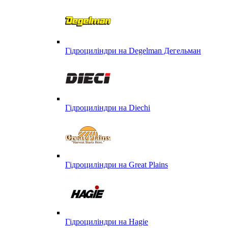
Гідроциліндри на Degelman Дегельман
Гідроциліндри на Diechi
Гідроциліндри на Great Plains
Гідроциліндри на Hagie