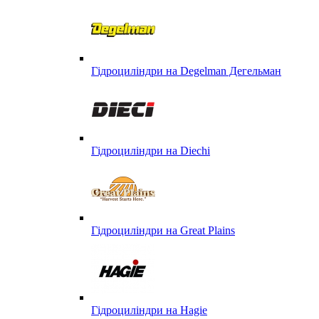
Гідроциліндри на Degelman Дегельман
Гідроциліндри на Diechi
Гідроциліндри на Great Plains
Гідроциліндри на Hagie