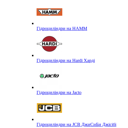
Гідроциліндри на HAMM
Гідроциліндри на Hardi Харді
Гідроциліндри на Jacto
Гідроциліндри на JCB ДжиСиБи Джісібі