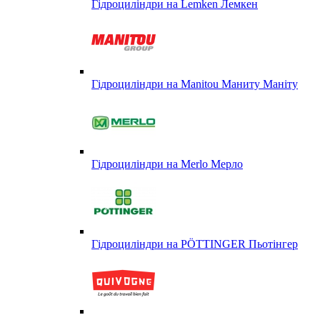
Гідроциліндри на Lemken Лемкен
Гідроциліндри на Manitou Маниту Маніту
Гідроциліндри на Merlo Мерло
Гідроциліндри на PÖTTINGER Пьотінгер