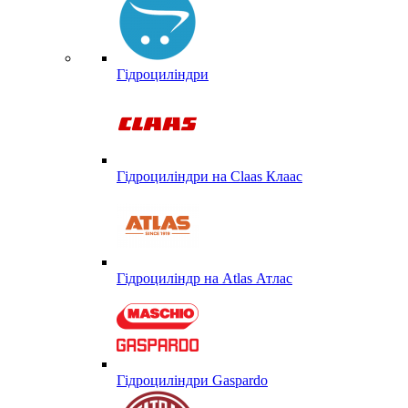
Гідроциліндри
Гідроциліндри на Claas Клаас
Гідроциліндр на Atlas Атлас
Гідроциліндри Gaspardo