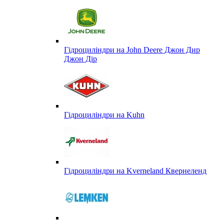
Гідроциліндри на John Deere Джон Дир
Джон Дір
Гідроциліндри на Kuhn
Гідроциліндри на Kverneland Квернеленд